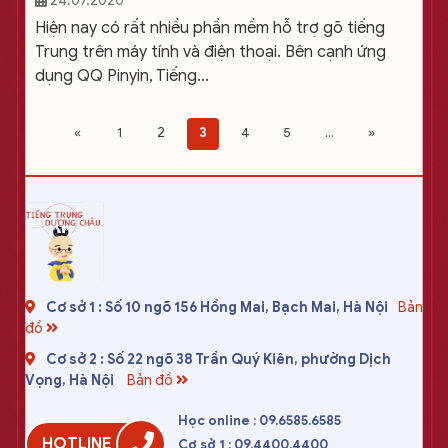
24.07.2020
Hiện nay có rất nhiều phần mềm hỗ trợ gõ tiếng
Trung trên máy tính và điện thoại. Bên cạnh ứng
dụng QQ Pinyin, Tiếng...
«
1
2
3
4
5
...
»
Cơ sở 1 : Số 10 ngõ 156 Hồng Mai, Bạch Mai, Hà Nội
Bản
đồ
Cơ sở 2 : Số 22 ngõ 38 Trần Quý Kiên, phường Dịch
Vọng, Hà Nội
Bản đồ
Học online : 09.6585.6585
HOTLINE
Cơ sở 1 : 09.4400.4400