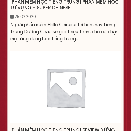
[PHẦN MỀM HỌC TIẾNG TRUNG] PHẦN MỀM HỌC
TỪ VỰNG – SUPER CHINESE
25.07.2020
Ngoài phần mềm Hello Chinese thì hôm nay Tiếng
Trung Dương Châu sẽ giới thiệu thêm cho các bạn
một ứng dụng học tiếng Trung...
[PHẦN MỀM HỌC TIẾNG TRUNG] REVIEW 3 ỨNG