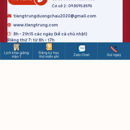
Cơ sở 2 : 09.8595.8595
tiengtrungduongchau2020@gmail.com
www.tiengtrung.com
8h - 21h15 các ngày (kể cả chủ nhật)
Riêng thứ 7: từ 8h - 17h
Lịch khai giảng
Đăng ký học
Zalo Chat
Gọi ngay
CÔNG TY TNHH DƯƠNG CHÂU VIỆT NAM
Hán 1
thử miễn phí
Trụ sở chính : số 10 ngõ 156 Hồng Mai, Bạch Mai, Hà Nội
Giấy phép ĐKKD : 0107780017 - cấp ngày 29/03/2017
Nơi cấp : Sở kế hoạch đầu tư thành phố Hà Nội
Điều khoản sử dụng
Chính sách bảo mật
Chính sách thanh toán