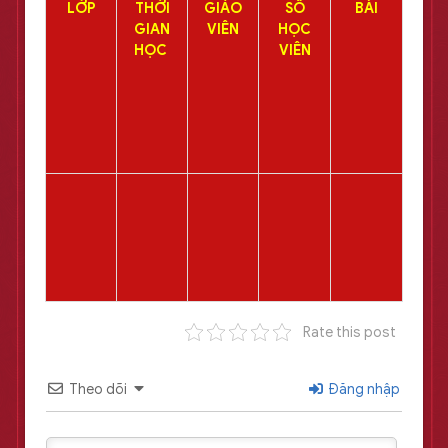
LỚP
THỜI
GIÁO
SỐ
BÀI
GIAN
VIÊN
HỌC
HỌC
VIÊN
Rate this post
Theo dõi
Đăng nhập