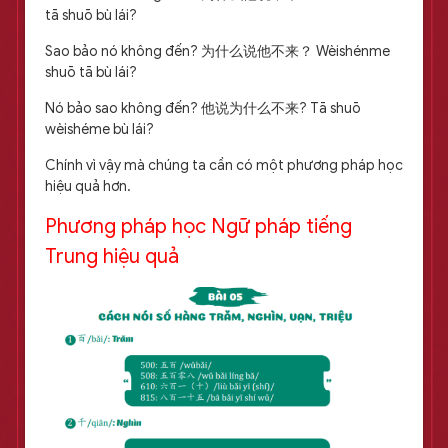
tā shuō bù lái?
Sao bảo nó không đến? 为什么说他不来？ Wèishénme
shuō tā bù lái?
Nó bảo sao không đến? 他说为什么不来? Tā shuō
wèishéme bù lái?
Chính vì vậy mà chúng ta cần có một phương pháp học
hiệu quả hơn.
Phương pháp học Ngữ pháp tiếng
Trung hiệu quả