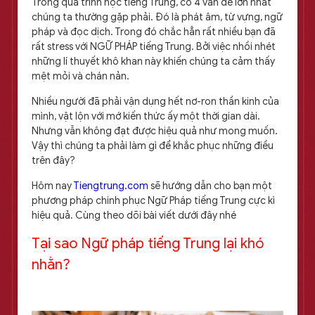
Trong quá trình học tiếng Trung, có 4 vấn đề lớn nhất
chúng ta thường gặp phải. Đó là phát âm, từ vựng, ngữ
pháp và đọc dịch. Trong đó chắc hẳn rất nhiều bạn đã
rất stress với NGỮ PHÁP tiếng Trung. Bởi việc nhồi nhét
những lí thuyết khô khan này khiến chúng ta cảm thấy
mệt mỏi và chán nản.
Nhiều người đã phải vận dụng hết nơ-ron thần kinh của
mình, vật lộn với mớ kiến thức ấy một thời gian dài.
Nhưng vẫn không đạt được hiệu quả như mong muốn.
Vậy thì chúng ta phải làm gì để khắc phục những điều
trên đây?
Hôm nay
Tiengtrung.com
sẽ hướng dẫn cho bạn một
phương pháp chinh phục Ngữ Pháp tiếng Trung cực kì
hiệu quả. Cùng theo dõi bài viết dưới đây nhé
Tại sao Ngữ pháp tiếng Trung lại khó
nhằn?