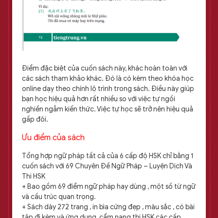
Điểm đặc biệt của cuốn sách này, khác hoàn toàn với
các sách tham khảo khác. Đó là có kèm theo khóa học
online dạy theo chính lộ trình trong sách. Điều này giúp
bạn học hiệu quả hơn rất nhiều so với việc tự ngồi
nghiền ngẫm kiến thức. Việc tự học sẽ trở nên hiệu quả
gấp đôi.
Ưu điểm của sách
Tổng hợp ngữ pháp tất cả của 6 cấp độ HSK chỉ bằng 1
cuốn sách với 69 Chuyên Đề Ngữ Pháp – Luyện Dịch Và
Thi HSK
+ Bao gồm 69 điểm ngữ pháp hay dùng , một số từ ngữ
và cấu trúc quan trọng.
+ Sách dày 272 trang , in bìa cứng đẹp , màu sắc , có bài
tập đi kèm và ứng dụng, cẩm nang thi HSK các cấp.