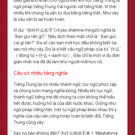
điều gây khó khăn cho người Việt khi học tiếng Trung là
ngữ pháp tiếng Trung trái ngược với tiếng Việt. Vì thế
nhiều khi chúng ta vẫn tư duy bằng tiếng Việt. Như vậy
là câu văn bị sai hoàn toàn.
Ví dụ: “你叫什么名字”( nǐ jiào shénme míngzì) nghĩa là
“Bạn gọi tên gì? “ Nếu dịch theo mặt chữ là “ Bạn gọi
cái gì tên?” Đa số các bạn mới học đều không biết tại
sao nói như vậy. Đó là vì kết cấu ngữ pháp của từ “什么”
（ động từ + 什么 + danh từ）. Đây chỉ là một ví dụ đơn
giản nhất mà đã đủ làm khó người mới học rồi.
Câu có nhiều tầng nghĩa
Tiếng Trung lại có nhiều thành ngữ, tục ngữ phức tạp
và chúng luôn mang nghĩa bóng. Nhiều khi tục ngữ,
thành ngữ tiếng mẹ đẻ chúng ta còn không thể hiểu
hết được, huống hồ là của đất nước khác. Giống như
ngữ pháp tiếng Việt, trật tự ngữ pháp khác nhau thì ý
nghĩa của câu văn cũng hoàn toàn bị biến đổi, Tiếng
Trung cũng vậy:
Sao nó bảo không đến? 为什么他说不来？ Wèishénme