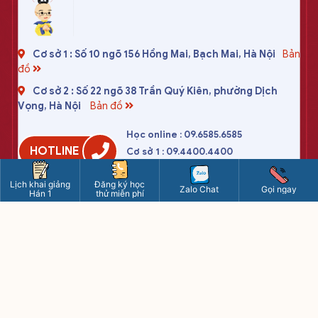
Cơ sở 1 : Số 10 ngõ 156 Hồng Mai, Bạch Mai, Hà Nội
Bản
đồ
Cơ sở 2 : Số 22 ngõ 38 Trần Quý Kiên, phường Dịch
Vọng, Hà Nội
Bản đồ
Học online : 09.6585.6585
HOTLINE
Cơ sở 1 : 09.4400.4400
Cơ sở 2 : 09.8595.8595
Lịch khai giảng
Đăng ký học
Zalo Chat
Gọi ngay
tiengtrungduongchau2020@gmail.com
Hán 1
thử miễn phí
www.tiengtrung.com
8h - 21h15 các ngày (kể cả chủ nhật)
Riêng thứ 7: từ 8h - 17h
CÔNG TY TNHH DƯƠNG CHÂU VIỆT NAM
Trụ sở chính : số 10 ngõ 156 Hồng Mai, Bạch Mai, Hà Nội