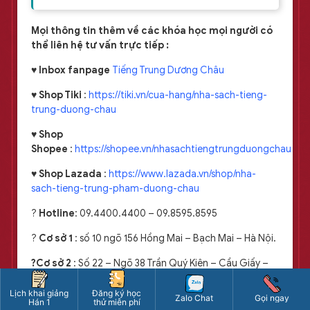
Mọi thông tin thêm về các khóa học mọi người có
thể liên hệ tư vấn trực tiếp :
♥
Inbox fanpage
Tiếng Trung Dương Châu
♥
Shop Tiki
:
https://tiki.vn/cua-hang/nha-sach-tieng-
trung-duong-chau
♥
Shop
Shopee
:
https://shopee.vn/nhasachtiengtrungduongchau
♥
Shop Lazada
:
https://www.lazada.vn/shop/nha-
sach-tieng-trung-pham-duong-chau
?
Hotline
: 09.4400.4400 – 09.8595.8595
?️
Cơ sở 1
: số 10 ngõ 156 Hồng Mai – Bạch Mai – Hà Nội.
?️Cơ sở 2
: Số 22 – Ngõ 38 Trần Quý Kiên – Cầu Giấy –
Hà Nội
Lịch khai giảng
Đăng ký học
Zalo Chat
Gọi ngay
Hán 1
thử miễn phí