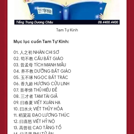
Tam Tự Kinh
Mục lục cuốn Tam Tự Kinh:
01. 人之初 NHÂN CHI SƠ
02. 苟不教 CẨU BẤT GIÁO
03. 昔孟母 TÍCH MẠNH MẪU
04. 养不教 DƯỠNG BẤT GIÁO
05. 玉不琢 NGỌC BẤT TRÁC
06. 香九龄 HƯƠNG CỬU LINH
07. 首孝悌 THỦ HIẾU ÐỄ
08. 三才者 TAM TÀI GIẢ
09. 曰春夏 VIẾT XUÂN HẠ
10. 曰水火 VIẾT THỦY HỎA
11. 稻粱菽 ÐẠO LƯƠNG THÚC
12. 曰喜怒 VIẾT HỶ NỘ
13. 高曾祖 CAO TẰNG TỔ