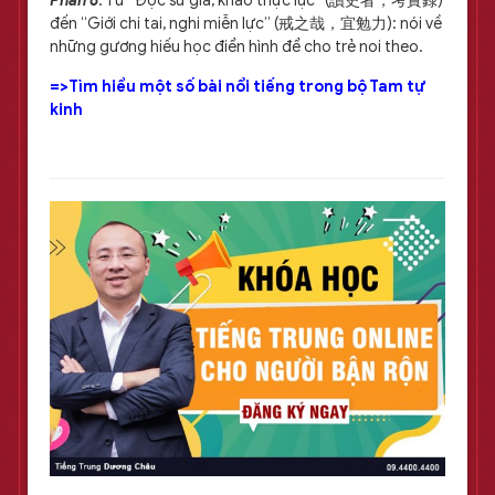
Phần 6
: Từ “Độc sứ giả, khảo thực lục” (讀史者，考實錄)
đến “Giới chi tai, nghi miễn lực” (戒之哉，宜勉力): nói về
những gương hiếu học điển hình để cho trẻ noi theo.
=>Tìm hiểu một số bài nổi tiếng trong bộ Tam tự
kinh