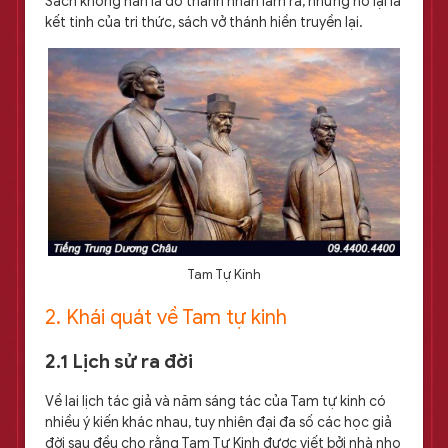
Sách không hẳn là do thánh nhân làm ra, nhưng nó lại là
kết tinh của tri thức, sách vở thánh hiền truyền lại.
Tam Tự Kinh
2. Khái quát về Tam tự kinh
2.1 Lịch sử ra đời
Về lai lịch tác giả và năm sáng tác của Tam tự kinh có
nhiều ý kiến khác nhau, tuy nhiên đại đa số các học giả
đời sau đều cho rằng Tam Tự Kinh được viết bởi nhà nho