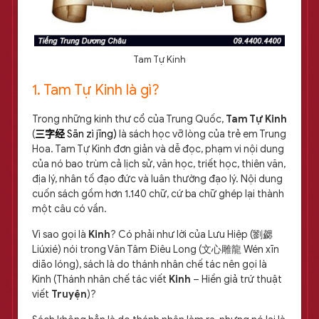
Tam Tự Kinh
1. Tam Tự Kinh là gì?
Trong những kinh thư cổ của Trung Quốc,
Tam Tự Kinh
(
三字经
Sān zì jīng)
là sách học vỡ lòng của trẻ em Trung
Hoa. Tam Tự Kinh đơn giản và dễ đọc, phạm vi nội dung
của nó bao trùm cả lịch sử, văn học, triết học, thiên văn,
địa lý, nhân tố đạo đức và luân thường đạo lý. Nội dung
cuốn sách gồm hơn 1.140 chữ, cứ ba chữ ghép lại thành
một câu có vần.
Vì sao gọi là
Kinh
? Có phải như lời của Lưu Hiệp (劉勰
Liúxié) nói trong Văn Tâm Điêu Long (文心雕龍 Wén xīn
diāo lóng), sách là do thánh nhân chế tác nên gọi là
Kinh (Thánh nhân chế tác viết
Kinh
– Hiền giả trứ thuật
viết
Truyện
)?