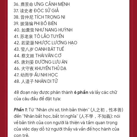
36. 膺景命 ƯNG CẢNH MỆNH
37. 读史者 ĐỘC SỬ GIẢ
38. 昔仲尼 TÍCH TRỌNG NI
39. 披蒲编 PHI BỒ BIÊN
40. 如囊萤 NHƯ NANG HUỲNH
41. 苏老泉 TÔ LÃO TUYỀN
42. 若梁灏 NHƯỢC LƯƠNG HẠO
43. 莹八岁 OANH BÁT TUẾ
44. 蔡文姬 THÁI VĂN CƠ
45. 唐刘晏 ĐƯỜNG LƯU ÁN
46. 犬守夜 KHUYỂN THỦ DẠ
47. 幼而学 ẤU NHI HỌC
48. 人遗子 NHÂN DI TỬ
48 đoạn này được phân thành
6 phần
và lấy các chữ
của câu đầu để đặt tựa:
Phần 1
: Từ “Nhân chi sơ, tính bản thiện” (人之初，性本善)
đến “Nhân bất học, bất tri nghĩa” (人不學，不知義): nói
về bản tính của con người là thiện và tầm quan trọng
của việc dạy dỗ từ người thầy và vấn đề học hành của
con trẻ.