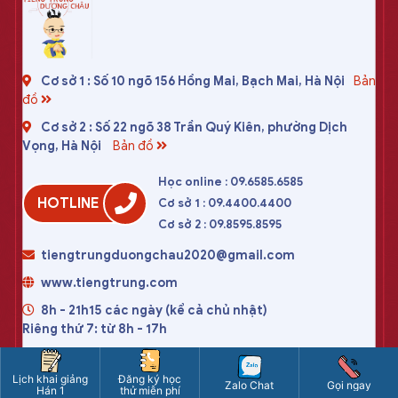
Cơ sở 1 : Số 10 ngõ 156 Hồng Mai, Bạch Mai, Hà Nội
Bản
đồ
Cơ sở 2 : Số 22 ngõ 38 Trần Quý Kiên, phường Dịch
Vọng, Hà Nội
Bản đồ
Học online : 09.6585.6585
HOTLINE
Cơ sở 1 : 09.4400.4400
Cơ sở 2 : 09.8595.8595
tiengtrungduongchau2020@gmail.com
www.tiengtrung.com
8h - 21h15 các ngày (kể cả chủ nhật)
Riêng thứ 7: từ 8h - 17h
CÔNG TY TNHH DƯƠNG CHÂU VIỆT NAM
Lịch khai giảng
Đăng ký học
Zalo Chat
Gọi ngay
Hán 1
thử miễn phí