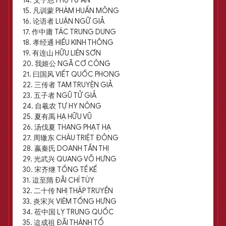
14. 父子恩 PHỤ TỬ ÂN
15. 凡训蒙 PHÀM HUẤN MÔNG
16. 论语者 LUẬN NGỮ GIẢ
17. 作中庸 TÁC TRUNG DUNG
18. 孝经通 HIẾU KINH THÔNG
19. 有连山 HỮU LIÊN SƠN
20. 我姬公 NGÃ CƠ CÔNG
21. 曰国风 VIẾT QUỐC PHONG
22. 三传者 TAM TRUYỆN GIẢ
23. 五子者 NGŨ TỬ GIẢ
24. 自羲农 TỰ HY NÔNG
25. 夏有禹 HẠ HỮU VŨ
26. 汤伐夏 THANG PHẠT HẠ
27. 周辙东 CHÂU TRIỆT ĐÔNG
28. 嬴秦氏 DOANH TẦN THỊ
29. 光武兴 QUANG VÕ HƯNG
30. 宋齐继 TỐNG TỀ KẾ
31. 迨至隋 ĐÃI CHÍ TÙY
32. 二十传 NHỊ THẬP TRUYỀN
33. 炎宋兴 VIÊM TỐNG HƯNG
34. 莅中国 LỴ TRUNG QUỐC
35. 迨成祖 ĐÃI THÀNH TỔ