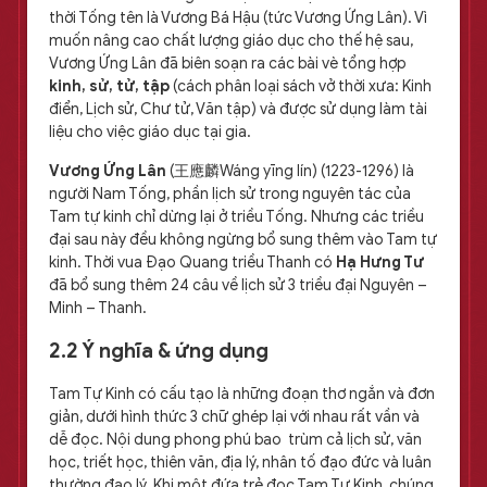
thời Tống tên là Vương Bá Hậu (tức Vương Ứng Lân). Vì
muốn nâng cao chất lượng giáo dục cho thế hệ sau,
Vương Ứng Lân đã biên soạn ra các bài vè tổng hợp
kinh, sử, tử, tập
(cách phân loại sách vở thời xưa: Kinh
điển, Lịch sử, Chư tử, Văn tập) và được sử dụng làm tài
liệu cho việc giáo dục tại gia.
Vương Ứng Lân
(王應麟Wáng yīng lín) (1223-1296) là
người Nam Tống, phần lịch sử trong nguyên tác của
Tam tự kinh chỉ dừng lại ở triều Tống. Nhưng các triều
đại sau này đều không ngừng bổ sung thêm vào Tam tự
kinh. Thời vua Đạo Quang triều Thanh có
Hạ Hưng Tư
đã bổ sung thêm 24 câu về lịch sử 3 triều đại Nguyên –
Minh – Thanh.
2.2 Ý nghĩa & ứng dụng
Tam Tự Kinh có cấu tạo là những đoạn thơ ngắn và đơn
giản, dưới hình thức 3 chữ ghép lại với nhau rất vần và
dễ đọc. Nội dung phong phú bao trùm cả lịch sử, văn
học, triết học, thiên văn, địa lý, nhân tố đạo đức và luân
thường đạo lý. Khi một đứa trẻ đọc Tam Tự Kinh, chúng