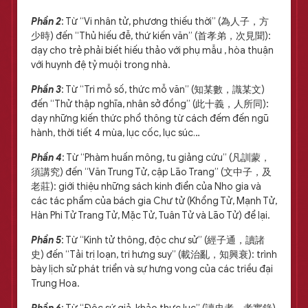
Phần 2
: Từ “Vi nhân tử, phương thiếu thời” (為人子，方
少時) đến “Thủ hiếu đễ, thứ kiến văn” (首孝弟，次見聞):
dạy cho trẻ phải biết hiếu thảo với phụ mẫu , hòa thuận
với huynh đệ tỷ muội trong nhà.
Phần 3
: Từ “Tri mỗ số, thức mỗ văn” (知某數，識某文)
đến “Thử thập nghĩa, nhân sở đồng” (此十義，人所同):
dạy những kiến thức phổ thông từ cách đếm đến ngũ
hành, thời tiết 4 mùa, lục cốc, lục súc…
Phần 4
: Từ “Phàm huấn mông, tu giảng cứu” (凡訓蒙，
須講究) đến “Văn Trung Tử, cập Lão Trang” (文中子，及
老莊): giới thiệu những sách kinh điển của Nho gia và
các tác phẩm của bách gia Chư tử (Khổng Tử, Mạnh Tử,
Hàn Phi Tử Trang Tử, Mặc Tử, Tuân Tử và Lão Tử) để lại.
Phần 5
: Từ “Kinh tử thông, độc chư sử” (經子通，讀諸
史) đến “Tải trị loạn, tri hưng suy” (載治亂，知興衰): trình
bày lịch sử phát triển và sự hưng vong của các triều đại
Trung Hoa.