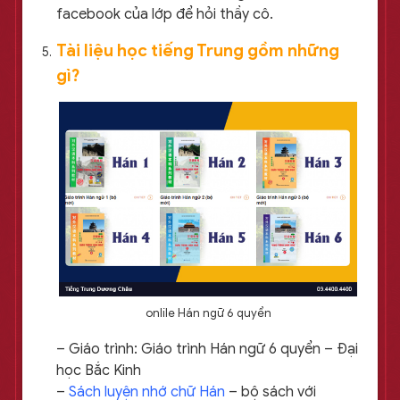
facebook của lớp để hỏi thầy cô.
Tài liệu học tiếng Trung gồm những
gì?
onlile Hán ngữ 6 quyển
– Giáo trình: Giáo trình Hán ngữ 6 quyển – Đại
học Bắc Kinh
–
Sách luyện nhớ chữ Hán
– bộ sách với