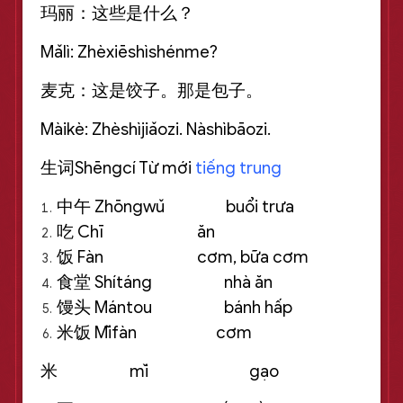
玛丽：这些是什么？
Mǎlì: Zhèxiēshìshénme?
麦克：这是饺子。那是包子。
Màikè: Zhèshìjiǎozi. Nàshìbāozi.
生词Shēngcí Từ mới
tiếng trung
中午 Zhōngwǔ buổi trưa
吃 Chī ăn
饭 Fàn cơm, bữa cơm
食堂 Shítáng nhà ăn
馒头 Mántou bánh hấp
米饭 Mǐfàn cơm
米 mǐ gạo