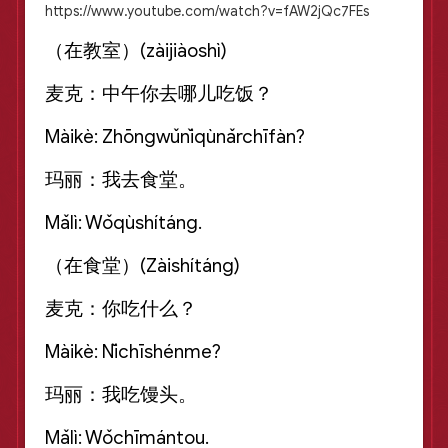
https://www.youtube.com/watch?v=fAW2jQc7FEs
（在教室）(zàijiàoshì)
麦克：中午你去哪儿吃饭？
Màikè: Zhōngwǔnǐqùnǎrchīfàn?
玛丽：我去食堂。
Mǎlì: Wǒqùshítáng.
（在食堂）(Zàishítáng)
麦克：你吃什么？
Màikè: Nǐchīshénme?
玛丽：我吃馒头。
Mǎlì: Wǒchīmántou.