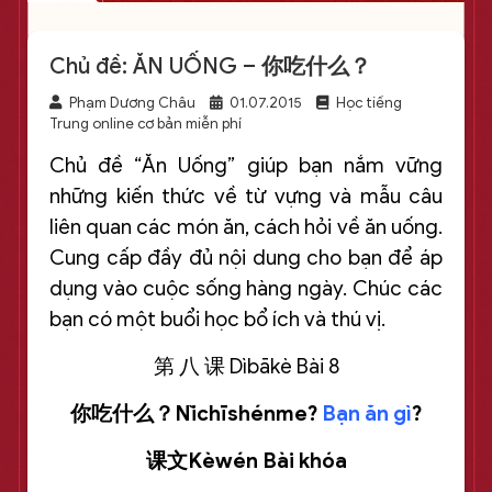
Chủ đề: ĂN UỐNG – 你吃什么？
Phạm Dương Châu
01.07.2015
Học tiếng
Trung online cơ bản miễn phí
Chủ đề “Ăn Uống” giúp bạn nắm vững
những kiến thức về từ vựng và mẫu câu
liên quan các món ăn, cách hỏi về ăn uống.
Cung cấp đầy đủ nội dung cho bạn để áp
dụng vào cuộc sống hàng ngày. Chúc các
bạn có một buổi học bổ ích và thú vị.
第 八 课 Dìbākè Bài 8
你吃什么？Nǐchīshénme?
Bạn ăn gì
?
课文Kèwén Bài khóa