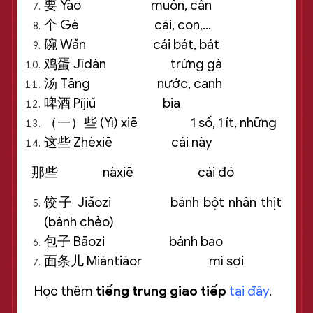
要 Yào muốn, cần
个 Gè cái, con,…
碗 Wǎn cái bát, bát
鸡蛋 Jīdàn trứng gà
汤 Tāng nước, canh
啤酒 Píjiǔ bia
（一）些 (Yì) xiē 1 số, 1 ít, những
这些 Zhèxiē cái này
那些 nàxiē cái đó
饺子 Jiǎozi bánh bột nhân thịt
(bánh chẻo)
包子 Bāozi bánh bao
面条儿 Miàntiáor mì sợi
Học thêm
tiếng trung giao tiếp
tại đây
.