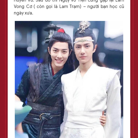
Huyền Vũ. Sau đó thì Ngụy Vô Tiện cũng gặp lại Lam
Vong Cơ ( còn gọi là Lam Trạm) – người bạn học cũ
ngày xưa.