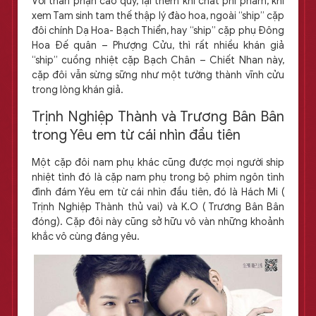
Với thân phận cao quý, lại thêm khí chất phi phàm, khi
xem Tam sinh tam thế thập lý đào hoa, ngoài “ship” cặp
đôi chính Dạ Hoa- Bạch Thiển, hay “ship” cặp phụ Đông
Hoa Đế quân – Phượng Cửu, thì rất nhiều khán giả
“ship” cuồng nhiệt cặp Bạch Chân – Chiết Nhan này,
cặp đôi vẫn sừng sững như một tường thành vĩnh cửu
trong lòng khán giả.
Trịnh Nghiệp Thành và Trương Bân Bân
trong Yêu em từ cái nhìn đầu tiên
Một cặp đôi nam phụ khác cũng được mọi người ship
nhiệt tình đó là cặp nam phụ trong bộ phim ngôn tình
đình đám Yêu em từ cái nhìn đầu tiên, đó là Hách Mi (
Trịnh Nghiệp Thành thủ vai) và K.O ( Trương Bân Bân
đóng). Cặp đôi này cũng sở hữu vô vàn những khoảnh
khắc vô cùng đáng yêu.