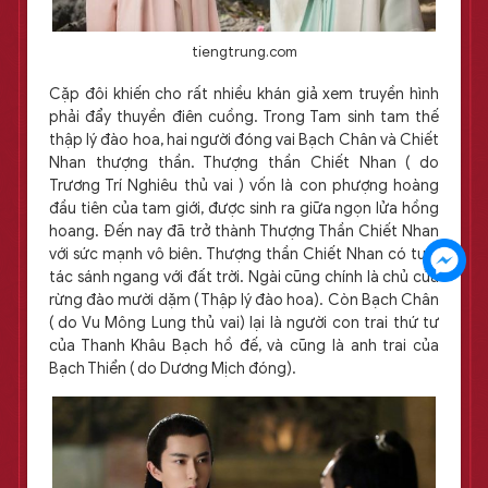
tiengtrung.com
Cặp đôi khiến cho rất nhiều khán giả xem truyền hình
phải đẩy thuyền điên cuồng. Trong Tam sinh tam thế
thập lý đào hoa, hai người đóng vai Bạch Chân và Chiết
Nhan thượng thần. Thượng thần Chiết Nhan ( do
Trương Trí Nghiêu thủ vai ) vốn là con phượng hoàng
đầu tiên của tam giới, được sinh ra giữa ngọn lửa hồng
hoang. Đến nay đã trở thành Thượng Thần Chiết Nhan
với sức mạnh vô biên. Thượng thần Chiết Nhan có tuổi
tác sánh ngang với đất trời. Ngài cũng chính là chủ của
rừng đào mười dặm ( Thập lý đào hoa). Còn Bạch Chân
( do Vu Mông Lung thủ vai) lại là người con trai thứ tư
của Thanh Khâu Bạch hồ đế, và cũng là anh trai của
Bạch Thiển ( do Dương Mịch đóng).