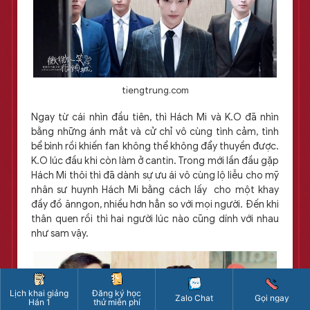
tiengtrung.com
Ngay từ cái nhìn đầu tiên, thì Hách Mi và K.O đã nhìn
bằng những ánh mắt và cử chỉ vô cùng tình cảm, tình
bể bình rồi khiến fan không thể không đẩy thuyền được.
K.O lúc đầu khi còn làm ở cantin. Trong mới lần đầu gặp
Hách Mi thôi thì đã dành sự ưu ái vô cùng lộ liễu cho mỹ
nhân sư huynh Hách Mi bằng cách lấy cho một khay
đầy đồ ănngon, nhiều hơn hẳn so với mọi người. Đến khi
thân quen rồi thì hai người lúc nào cũng dính với nhau
như sam vậy.
Lịch khai giảng
Đăng ký học
Zalo Chat
Gọi ngay
Hán 1
thử miễn phí