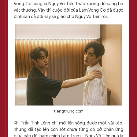
Vong Cơ cũng bị Ngụy Vô Tiện tháo xuống để băng bó
vết thương. Vậy thì cuộc đời của Lam Vong Cơ đã được
định sẵn cả đời này sẽ giao cho Ngụy Vô Tiện rồi.
tiengtrung.com
Khi Trần Tình Lệnh chỉ mới lên sóng được một vài tập,
nhưng đã tạo lên cơn sốt chưa từng có bởi phản ứng
giữa cặp đôi nam chính Lam Trạm – Nguỵ Vô Tiện quá là