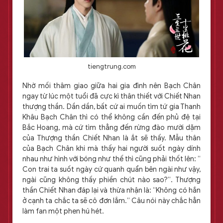
tiengtrung.com
Nhờ mối thâm giao giữa hai gia đình nên Bạch Chân
ngay từ lúc một tuổi đã cực kì thân thiết với Chiết Nhan
thượng thần. Dần dần, bất cứ ai muốn tìm tứ gia Thanh
Khâu Bạch Chân thì có thể không cần đến phủ đệ tại
Bắc Hoang, mà cứ tìm thẳng đến rừng đào mười dặm
của Thượng thần Chiết Nhan là ắt sẽ thấy. Mẫu thân
của Bạch Chân khi mà thấy hai người suốt ngày dính
nhau như hình với bóng như thế thì cũng phải thốt lên: “
Con trai ta suốt ngày cứ quanh quẩn bên ngài như vậy,
ngài cũng không thấy phiền chút nào sao?”. Thượng
thần Chiết Nhan đáp lại và thừa nhận là: “Không có hắn
ở cạnh ta chắc ta sẽ cô đơn lắm.” Câu nói này chắc hẳn
làm fan một phen hú hét.