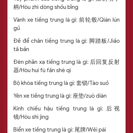
柄/Hòu zhì dòng shǒu bǐng
Vành xe tiếng trung là gì: 前轮毂/Qián lún
gǔ
Đế để chân tiếng trung là gì: 脚踏板/Jiǎo
tā bǎn
Đèn phản xạ tiếng trung là gì: 后回复反射
器/Hòu huí fù fǎn shè qì
Bộ khóa tiếng trung là gì: 套锁/Tào suǒ
Yên xe tiếng trung là gì: 座垫/zuò diàn
Kính chiếu hậu tiếng trung là gì: 后视
镜/Hòu shì jìng
Biển xe tiếng trung là gì: 尾牌/Wěi pái