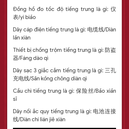
Đồng hồ đo tốc độ tiếng trung là gì: 仪
表/yì biǎo
Dây cáp điện tiếng trung là gì: 电缆线/Diàn
lǎn xiàn
Thiết bị chống trộm tiếng trung là gì: 防盗
器/Fáng dào qì
Dây sạc 3 giắc cắm tiếng trung là gì: 三孔
充电线/Sān kǒng chōng diàn qì
Cầu chì tiếng trung là gì: 保险丝/Bǎo xiǎn
sī
Dây nối ắc quy tiếng trung là gì: 电池连接
线/Diàn chí lián jiē xiàn