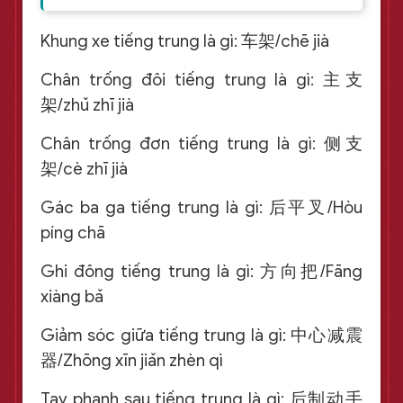
Khung xe tiếng trung là gì: 车架/chē jià
Chân trống đôi tiếng trung là gì: 主支
架/zhǔ zhī jià
Chân trống đơn tiếng trung là gì: 侧支
架/cè zhī jià
Gác ba ga tiếng trung là gì: 后平叉/Hòu
píng chā
Ghi đông tiếng trung là gì: 方向把/Fāng
xiàng bǎ
Giảm sóc giữa tiếng trung là gì: 中心减震
器/Zhōng xīn jiǎn zhèn qì
Tay phanh sau tiếng trung là gì: 后制动手