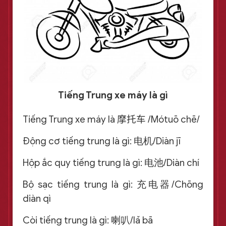
Tiếng Trung xe máy là gì
Tiếng Trung xe máy là
摩托车 /
Mótuō chē/
Động cơ tiếng trung là gì: 电机/Diàn jī
Hộp ắc quy tiếng trung là gì: 电池/Diàn chí
Bộ sạc tiếng trung là gì: 充电器/Chōng
diàn qì
Còi tiếng trung là gì: 喇叭/lǎ bā