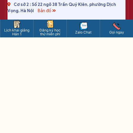
Cơ sở 2 : Số 22 ngõ 38 Trần Quý Kiên, phường Dịch
Vọng, Hà Nội
Bản đồ
Học online : 09.6585.6585
HOTLINE
Cơ sở 1 : 09.4400.4400
Lịch khai giảng
Đăng ký học
Zalo Chat
Gọi ngay
Hán 1
thử miễn phí
Cơ sở 2 : 09.8595.8595
tiengtrungduongchau2020@gmail.com
www.tiengtrung.com
8h - 21h15 các ngày (kể cả chủ nhật)
Riêng thứ 7: từ 8h - 17h
CÔNG TY TNHH DƯƠNG CHÂU VIỆT NAM
Trụ sở chính : số 10 ngõ 156 Hồng Mai, Bạch Mai, Hà Nội
Giấy phép ĐKKD : 0107780017 - cấp ngày 29/03/2017
Nơi cấp : Sở kế hoạch đầu tư thành phố Hà Nội
Điều khoản sử dụng