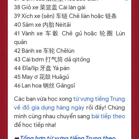
38 Giỏ xe 菜篮盖 Cài lán gài
39 Xích xe (sên) 车链 Chē liàn hoặc 链条
40 Săm xe 内胎 Nèitāi
41 Vành xe 车轂 Chē gǔ hoặc 轮圈 Lún
quān
42 Bánh xe 车轮 Chēlún
43 Cái bơm 打气筒 dǎ qìtǒng
44 Đĩa/líp 牙盘 Yá pán
45 May ơ 花鼓 Huāgǔ
46 Lan hoa 钢丝 Gāngsī
Các bạn vừa học xong
từ vựng tiếng Trung
về đồ gia dụng hàng ngày
rồi đấy! Chúng
mình cùng nhau chuyển sang
bài tiếp theo
để học tiếp nha!
➥
Tổng hợp từ vựng tiếng Trung theo