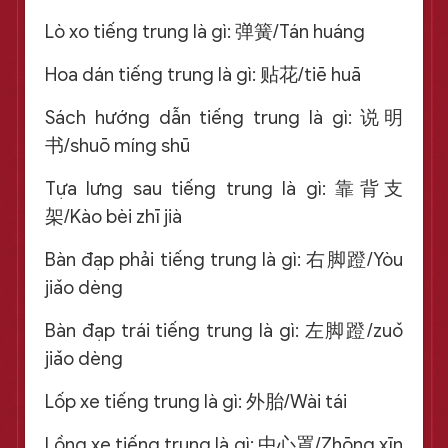
Lò xo tiếng trung là gì: 弹簧/Tán huáng
Hoa dán tiếng trung là gì: 贴花/tiē huā
Sách hướng dẫn tiếng trung là gì: 说明
书/shuō míng shū
Tựa lưng sau tiếng trung là gì: 靠背支
架/Kào bèi zhī jià
Bàn đạp phải tiếng trung là gì: 右脚蹬/Yòu
jiǎo dèng
Bàn đạp trái tiếng trung là gì: 左脚蹬/zuǒ
jiǎo dèng
Lốp xe tiếng trung là gì: 外胎/Wài tái
Lồng xe tiếng trung là gì: 中心罩/Zhōng xīn