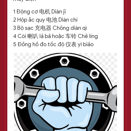
1 Động cơ 电机 Diàn jī
2 Hộp ắc quy 电池 Diàn chí
3 Bộ sạc 充电器 Chōng diàn qì
4 Còi 喇叭 lǎ bā hoặc 车铃 Chē líng
5 Đồng hồ đo tốc độ 仪表 yì biǎo