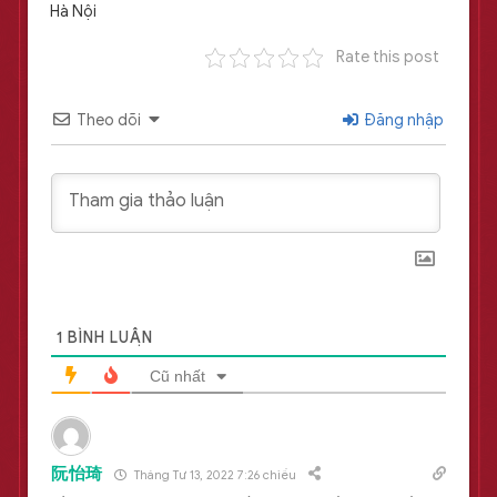
Hà Nội
Rate this post
Theo dõi
Đăng nhập
1
BÌNH LUẬN
Cũ nhất
阮怡琦
Tháng Tư 13, 2022 7:26 chiều