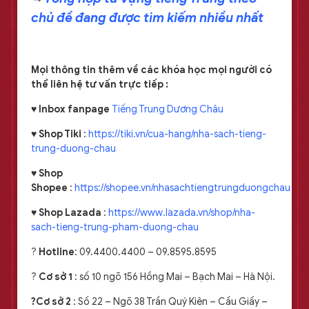
chủ đề đang được tìm kiếm nhiều nhất
Mọi thông tin thêm về các khóa học mọi người có
thể liên hệ tư vấn trực tiếp :
♥
Inbox fanpage
Tiếng Trung Dương Châu
♥
Shop Tiki
:
https://tiki.vn/cua-hang/nha-sach-tieng-
trung-duong-chau
♥
Shop
Shopee
:
https://shopee.vn/nhasachtiengtrungduongchau
♥
Shop Lazada
:
https://www.lazada.vn/shop/nha-
sach-tieng-trung-pham-duong-chau
?
Hotline
: 09.4400.4400 – 09.8595.8595
?️
Cơ sở 1
: số 10 ngõ 156 Hồng Mai – Bạch Mai – Hà Nội.
?️Cơ sở 2
: Số 22 – Ngõ 38 Trần Quý Kiên – Cầu Giấy –