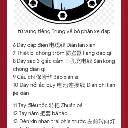
từ vựng tiếng Trung về bộ phận xe đạp
6 Dây cáp điện 电缆线 Diàn lǎn xiàn
7 Thiết bị chống trộm 防盗器 Fáng dào qì
8 Dây sạc 3 giắc cắm 三孔充电线 Sān kǒng
chōng diàn qì
9 Cầu chì 保险丝 Bǎo xiǎn sī
10 Dây nối ắc quy 电池连接线 Diàn chí lián
jiē xiàn
11 Tay điều tốc 转把 Zhuǎn bǎ
12 Tay nắm 把套 bǎ tào
13 Đèn xin nhan trái phía trước 左前转向灯