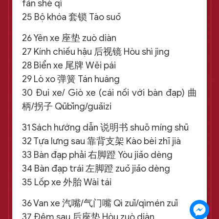
fǎn shè qì
25 Bộ khóa 套锁 Tào suǒ
26 Yên xe 座垫 zuò diàn
27 Kính chiếu hậu 后视镜 Hòu shì jìng
28 Biển xe 尾牌 Wěi pái
29 Lò xo 弹簧 Tán huáng
30 Đui xe/ Giò xe (cái nối với bàn đạp) 曲
柄/拐子 Qūbǐng/guǎizi
31 Sách hướng dẫn 说明书 shuō míng shū
32 Tựa lưng sau 靠背支架 Kào bèi zhī jià
33 Bàn đạp phải 右脚蹬 Yòu jiǎo dèng
34 Bàn đạp trái 左脚蹬 zuǒ jiǎo dèng
35 Lốp xe 外胎 Wài tái
36 Van xe 汽嘴/气门嘴 Qì zuǐ/qìmén zuǐ
37 Đệm sau 后座垫 Hòu zuò diàn