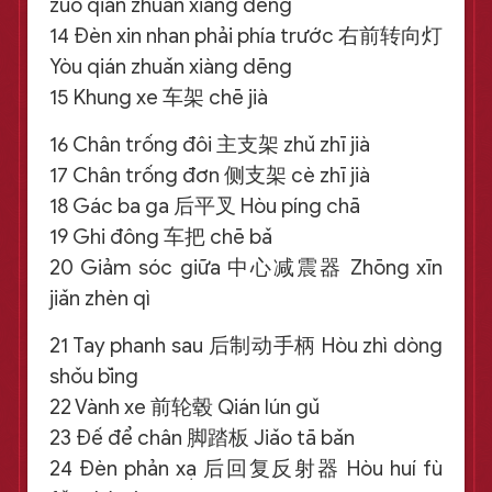
zuǒ qián zhuǎn xiàng dēng
14 Đèn xin nhan phải phía trước 右前转向灯
Yòu qián zhuǎn xiàng dēng
15 Khung xe 车架 chē jià
16 Chân trống đôi 主支架 zhǔ zhī jià
17 Chân trống đơn 侧支架 cè zhī jià
18 Gác ba ga 后平叉 Hòu píng chā
19 Ghi đông 车把 chē bǎ
20 Giảm sóc giữa 中心减震器 Zhōng xīn
jiǎn zhèn qì
21 Tay phanh sau 后制动手柄 Hòu zhì dòng
shǒu bǐng
22 Vành xe 前轮毂 Qián lún gǔ
23 Đế để chân 脚踏板 Jiǎo tā bǎn
24 Đèn phản xạ 后回复反射器 Hòu huí fù