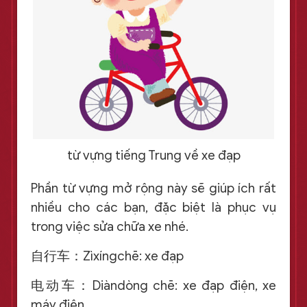
từ vựng tiếng Trung về xe đạp
Phần từ vựng mở rộng này sẽ giúp ích rất
nhiều cho các bạn, đặc biệt là phục vụ
trong việc sửa chữa xe nhé.
自行车：Zìxíngchē: xe đạp
电动车：Diàndòng chē: xe đạp điện, xe
máy điện