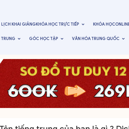
LỊCH KHAI GIẢNG
KHÓA HỌC TRỰC TIẾP
KHÓA HỌC
ONLIN
G TRUNG
GÓC
HỌC TẬP
VĂN HÓA
TRUNG QUỐC
Tên tiếng trung của bạn là gì ? Dị