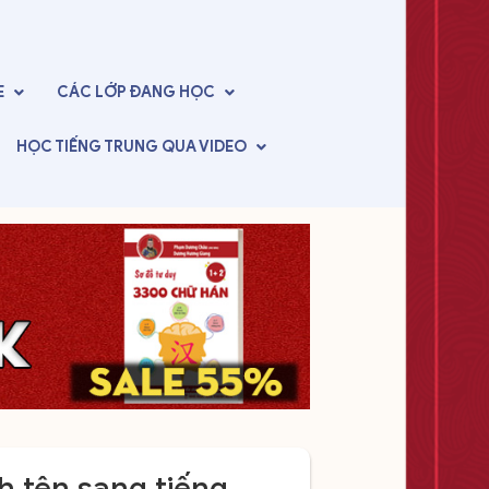
E
CÁC LỚP
ĐANG HỌC
HỌC TIẾNG TRUNG
QUA VIDEO
ch tên sang tiếng