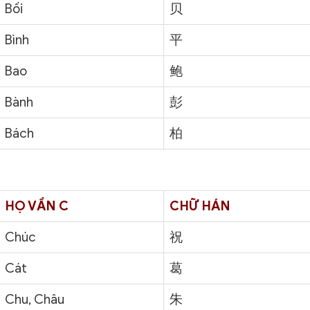
Bối
贝
Bình
平
Bao
鲍
Bành
彭
Bách
柏
HỌ VẦN C
CHỮ HÁN
Chúc
祝
Cát
葛
Chu, Châu
朱