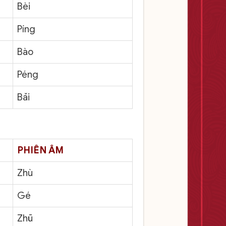
Bèi
Píng
Bào
Péng
Bǎi
PHIÊN ÂM
Zhù
Gé
Zhū