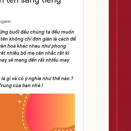
 ngành
những buổi đầu chúng ta đều muốn
 tên không chỉ đơn giản là cách để
 văn hoá khác nhau như phong
 rất nhiều bố mẹ cân nhắc rất kĩ
n hay sẽ mang đến rất nhiều may
là gì và có ý nghĩa như thế nào ?
Trung của bạn nhé !