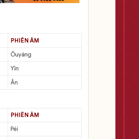
PHIÊN ÂM
Ōuyáng
Yīn
Ān
PHIÊN ÂM
Péi