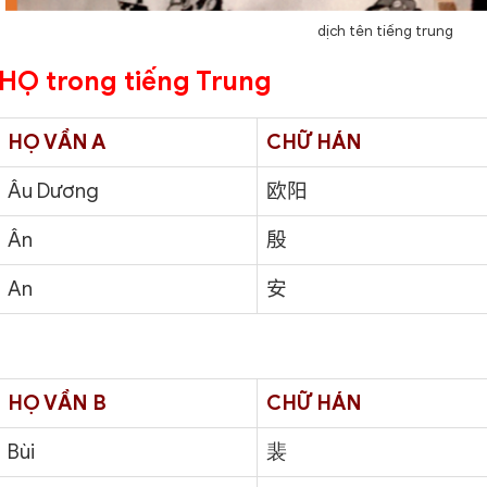
dịch tên tiếng trung
HỌ trong tiếng Trung
HỌ VẦN A
CHỮ HÁN
Âu Dương
欧阳
Ân
殷
An
安
HỌ VẦN B
CHỮ HÁN
Bùi
裴