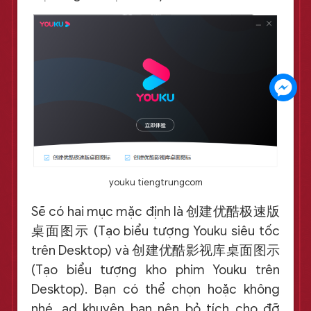
youku tiengtrungcom
Sẽ có hai mục mặc định là 创建优酷极速版
桌面图示 (Tạo biểu tượng Youku siêu tốc
trên Desktop) và 创建优酷影视库桌面图示
(Tạo biểu tượng kho phim Youku trên
Desktop). Bạn có thể chọn hoặc không
nhé, ad khuyên bạn nên bỏ tích cho đỡ