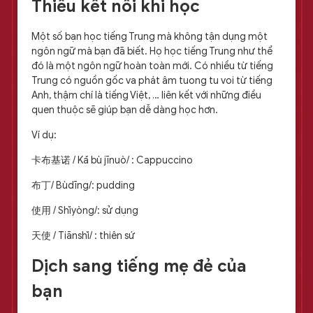
Thiếu kết nối khi học
Một số bạn học tiếng Trung mà không tận dụng một
ngôn ngữ mà bạn đã biết. Họ học tiếng Trung như thể
đó là một ngôn ngữ hoàn toàn mới. Có nhiều từ tiếng
Trung có nguồn gốc va phát âm tuong tu voi từ tiếng
Anh, thậm chí là tiếng Việt, … liên kết với những điều
quen thuộc sẽ giúp bạn dễ dàng học hơn.
Ví dụ:
卡布基诺 / Kǎ bù jīnuò/ :
Cappuccino
布丁/ Bùdīng/:
pudding
使用 / Shǐyòng/: sử dụng
天使 / Tiānshǐ/ : thiên sứ
Dịch sang tiếng mẹ đẻ của
bạn