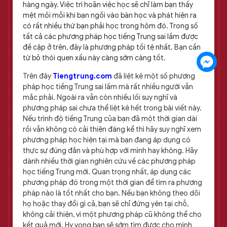
hàng ngày. Việc trì hoãn việc học sẽ chỉ làm bạn thấy
mệt mỏi mỗi khi bạn ngồi vào bàn học và phát hiện ra
có rất nhiều thứ bạn phải học trong hôm đó. Trong số
tất cả các phương pháp học tiếng Trung sai lầm được
đề cập ở trên, đây là phương pháp tồi tệ nhất. Bạn cần
từ bỏ thói quen xấu này càng sớm càng tốt.
Trên đây
Tiengtrung.com
đã liệt kê một số phương
pháp học tiếng Trung sai lầm mà rất nhiều người vẫn
mắc phải. Ngoài ra vẫn còn nhiều lối suy nghĩ và
phương pháp sai chưa thể liệt kê hết trong bài viết này.
Nếu trình độ tiếng Trung của bạn đã một thời gian dài
rồi vẫn không có cải thiện đáng kể thì hãy suy nghĩ xem
phương pháp học hiện tại mà bạn đang áp dụng có
thực sự đúng đắn và phù hợp với mình hay không. Hãy
dành nhiều thời gian nghiên cứu về các phương pháp
học tiếng Trung mới. Quan trọng nhất, áp dụng các
phương pháp đó trong một thời gian để tìm ra phương
pháp nào là tốt nhất cho bạn. Nếu bạn không theo dõi
họ hoặc thay đổi gì cả, bạn sẽ chỉ đứng yên tại chỗ,
không cải thiện, vì một phương pháp cũ không thể cho
kết quả mới. Hy vọng bạn sẽ sớm tìm được cho mình