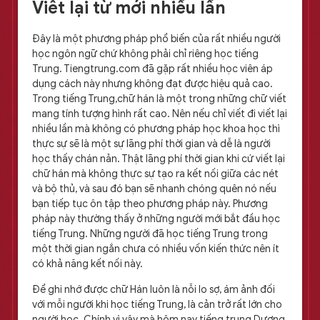
Viết lại từ mới nhiều lần
Đây là một phương pháp phổ biến của rất nhiều người
học ngôn ngữ chứ không phải chỉ riêng học tiếng
Trung. Tiengtrung.com đã gặp rất nhiều học viên áp
dụng cách này nhưng không đạt được hiệu quả cao.
Trong tiếng Trung,chữ hán là một trong những chữ viết
mang tính tượng hình rất cao. Nên nếu chỉ viết đi viết lại
nhiều lần mà không có phương pháp học khoa học thì
thực sự sẽ là một sự lãng phí thời gian và dễ là người
học thấy chán nản. Thật lãng phí thời gian khi cứ viết lại
chữ hán mà không thực sự tạo ra kết nối giữa các nét
và bộ thủ, và sau đó bạn sẽ nhanh chóng quên nó nếu
bạn tiếp tục ôn tập theo phương pháp này. Phương
pháp này thường thấy ở những người mới bắt đầu học
tiếng Trung. Những người đã học tiếng Trung trong
một thời gian ngắn chưa có nhiều vốn kiến thức nên ít
có khả năng kết nối này.
Để ghi nhớ được chữ Hán luôn là nỗi lo sợ, ám ảnh đối
với mỗi người khi học tiếng Trung, là cản trở rất lớn cho
người học. Chính vì vậy mà hôm nay tiếng trung Dương