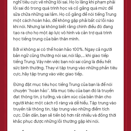
nghĩ tiêu cực về những lỗi sai. Họ lo lắng khi phạm phải
lỗi sai đó trong quá trình học và cố gắng quá mức để
sửa chữa những sai lầm. Họ cố gắng để nói tiếng Trung
một cách hoàn hảo, để không gặp phải bất cứ lỗi nào
khi nói. Nhưng lại không biết rằng chính điều đó đang
tạo ra cho họ một áp lực vô hình và cản trợ quá trình
học tiếng trung của bản thân mình.
Bởi vì không ai có thể hoàn hảo 100%. Ngay cả người
bản ngữ cũng thường nói sai, nói lắp,… khi giao tiếp
tiếng Trung. Vậy nên việc bạn nói sai cũng là điều hết
sức bình thường. Thay vì tập trung vào những phần tiêu
cực, hãy tập trung vào việc giao tiếp.
Đừng đặt mục tiêu học tiếng Trung của bạn là để nói
chuyện “hoàn hảo”. Mà mục tiêu của bạn đó là truyền
đạt thông tin, ý tưởng, và cảm xúc của bản thân cho
người khác một cách rõ ràng và dễ hiểu. Tập trung vào
truyền tải thông tin, tập trung vào những điểm tích
cực. Dần dần, bạn sẽ tiến bộ hơn rất nhiều và đồng thời
khắc phục được những lỗi thường gặp khi nói.