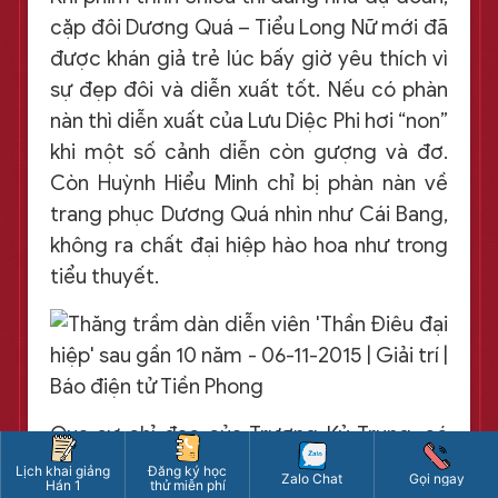
cặp đôi Dương Quá – Tiểu Long Nữ mới đã
được khán giả trẻ lúc bấy giờ yêu thích vì
sự đẹp đôi và diễn xuất tốt. Nếu có phàn
nàn thì diễn xuất của Lưu Diệc Phi hơi “non”
khi một số cảnh diễn còn gượng và đơ.
Còn Huỳnh Hiểu Minh chỉ bị phàn nàn về
trang phục Dương Quá nhìn như Cái Bang,
không ra chất đại hiệp hào hoa như trong
tiểu thuyết.
Qua sự chỉ đạo của Trương Kỷ Trung, có
thể nói bản phim năm 2006 bám khá sát
Lịch khai giảng
Đăng ký học
Zalo Chat
Gọi ngay
Hán 1
thử miễn phí
với nguyên tác cùng những chỉnh sửa mới