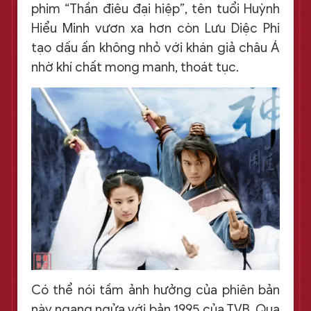
phim “Thần điêu đại hiệp”, tên tuổi Huỳnh
Hiểu Minh vươn xa hơn còn Lưu Diệc Phi
tạo dấu ấn không nhỏ với khán giả châu Á
nhờ khí chất mong manh, thoát tục.
Có thể nói tầm ảnh hưởng của phiên bản
này ngang ngửa với bản 1995 của TVB. Qua