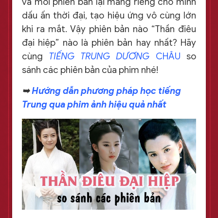
và mỗi phiên bản lại mang riêng cho mình
dấu ấn thời đại, tạo hiệu ứng vô cùng lớn
khi ra mắt. Vậy phiên bản nào “Thần điêu
đại hiệp” nào là phiên bản hay nhất? Hãy
cùng
TIẾNG TRUNG DƯƠNG
CHÂU
so
sánh các phiên bản của phim nhé!
➥
Hướng dẫn phương pháp học tiếng
Trung qua phim ảnh hiệu quả nhất