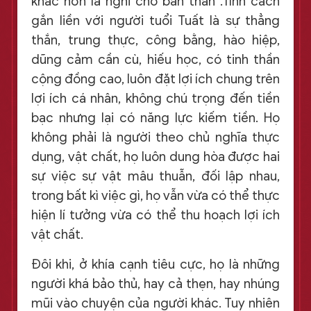
khác hơn là nghĩ cho bản thân .Tính cách
gắn liền với người tuổi Tuất là sự thẳng
thắn, trung thực, công bằng, hào hiệp,
dũng cảm cần cù, hiếu học, có tinh thần
cộng đồng cao, luôn đặt lợi ích chung trên
lợi ích cá nhân, không chú trọng đến tiền
bạc nhưng lại có năng lực kiếm tiền. Họ
không phải là người theo chủ nghĩa thực
dụng, vật chất, họ luôn dung hòa được hai
sự việc sự vật mâu thuẫn, đối lập nhau,
trong bất kì việc gì, họ vẫn vừa có thể thực
hiện lí tưởng vừa có thể thu hoạch lợi ích
vật chất.
Đôi khi, ở khía cạnh tiêu cực, họ là những
người khá bảo thủ, hay cả thẹn, hay nhúng
mũi vào chuyện của người khác. Tuy nhiên