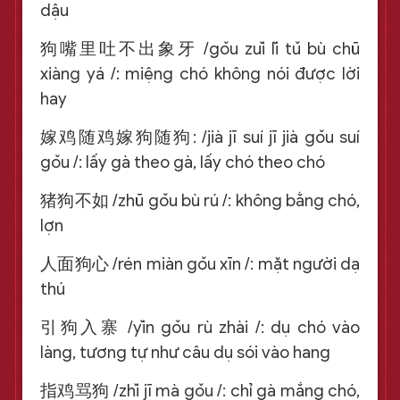
dậu
狗嘴里吐不出象牙 /gǒu zuǐ lǐ tǔ bù chū
xiàng yá /: miệng chó không nói được lời
hay
嫁鸡随鸡嫁狗随狗: /jià jī suí jī jià gǒu suí
gǒu /: lấy gà theo gà, lấy chó theo chó
猪狗不如 /zhū gǒu bù rú /: không bằng chó,
lợn
人面狗心 /rén miàn gǒu xīn /: mặt người dạ
thú
引狗入寨 /yǐn gǒu rù zhài /: dụ chó vào
làng, tương tự như câu dụ sói vào hang
指鸡骂狗 /zhǐ jī mà gǒu /: chỉ gà mắng chó,