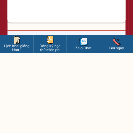
Lịch khai giảng
Đăng ký học
Zalo Chat
Gọi ngay
Hán 1
thử miễn phí
Cơ sở 1 : Số 10 ngõ 156 Hồng Mai, Bạch Mai, Hà Nội
Bản
đồ
Cơ sở 2 : Số 22 ngõ 38 Trần Quý Kiên, phường Dịch
Vọng, Hà Nội
Bản đồ
Học online : 09.6585.6585
HOTLINE
Cơ sở 1 : 09.4400.4400
Cơ sở 2 : 09.8595.8595
tiengtrungduongchau2020@gmail.com