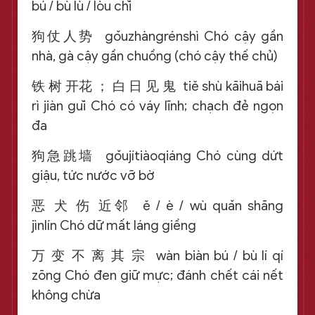
bú / bù lù / lòu chǐ
狗仗人势 gǒuzhàngrénshì Chó cậy gần
nhà, gà cậy gần chuồng (chó cậy thế chủ)
铁 树 开花 ； 白 日 见 鬼 tiě shù kāihuā bái
rì jiàn guǐ Chó có váy lĩnh; chạch đẻ ngọn
đa
狗急跳墙 gǒujítiàoqiáng Chó cùng dứt
giậu, tức nước vỡ bờ
恶 犬 伤 近邻 ě / è / wù quǎn shāng
jìnlín Chó dữ mất láng giềng
万 变 不 离 其 宗 wàn biàn bú / bù lí qí
zōng Chó đen giữ mực; đánh chết cái nết
không chừa