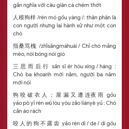
gần nghĩa với câu giận cá chém thớt
人模狗样 /rén mó gǒu yàng /: thân phận là
con người nhưng lại hành xử như một con
chó
指桑骂槐 /zhǐsāngmàhuái / Chỉ chó mắng
mèo, nói bóng nói gió
三 思 而 后 行 sān sī ér hòu xíng / háng :
Chó ba khoanh mới nằm, người ba năm
mới nói
狗 咬 破 衣 人 ； 屋 漏 又 遭 连夜 雨 gǒu
yǎo pò yī rén wū lòu yòu zāo liányè yǔ : Chó
cắn áo rách
咬 人 的 狗 不 露 齿 yǎo rén dì / de / dí gǒu