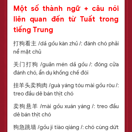
Một số thành ngữ + câu nói
liên quan đến từ Tuất trong
tiếng Trung
打狗看主 /dǎ gǒu kàn zhǔ /: đánh chó phải
nể mặt chủ
关门打狗 /guān mén dǎ gǒu /: đóng cửa
đánh chó, ẩn dụ khống chế đói
挂羊头卖狗肉 /guà yáng tóu mài gǒu ròu /:
treo đầu dê bán thịt chó
卖狗悬羊 /mài gǒu xuán yáng /: treo đầu
dê bán thịt chó
狗急跳墙 /gǒu jí tiào qiáng /: chó cùng dứt