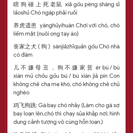
瞎 狗 碰 上 死 老鼠 xiā gǒu pèng shàng sǐ
lǎoshǔ Chó ngáp phải ruồi
养虎遗患 yánghǔyíhuàn Chơi với chó, chó
liếm mặt (nuôi ong tay áo)
丧家之犬 ( 狗 ) sànjiāzhīquǎn gǒu Chó nhà
có đám
儿 不 嫌 母 丑 ， 狗 不 嫌 家 贫 ér bú / bù
xián mǔ chǒu gǒu bú / bù xián jiā pín Con
không chê cha mẹ khó, chó không chê chủ
nghèo
鸡飞狗跳: Gà bay chó nhảy (Làm cho gà sợ
bay loạn lên,chó thì chạy sủa khắp nơi; hình
dung cảnh tượng vô cùng hỗn loạn.)