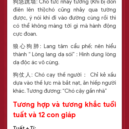
狗急跳墙: Chó tức nhảy tường (Khi bị dồn
điên lên thì)chó cũng nhảy qua tường
được, ý nói khi đi vào đường cùng rồi thì
có thể không màng tới gì mà hành động
cực đoan.
狼心狗肺: Lang tâm cẩu phế; nên hiểu
thành “ Lòng lang dạ sói” : Hình dung lòng
dạ độc ác vô cùng.
狗仗人: Chó cạy thế người： Chỉ kẻ xấu
dựa vào thế lực mà bắt nạt, ăn hiếp người
khác. Tương đương: “Chó cậy gần nhà”
Tương hợp và tương khắc tuổi
tuất và 12 con giáp
Tuất + Tí: