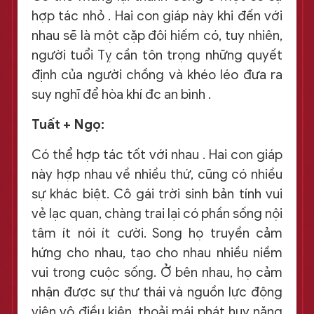
hợp tác nhỏ . Hai con giáp này khi đến với
nhau sẽ là một cặp đôi hiếm có, tuy nhiên,
người tuổi Tỵ cần tôn trọng những quyết
định của người chồng và khéo léo đưa ra
suy nghĩ để hòa khí đc an bình .
Tuất + Ngọ:
Có thể hợp tác tốt với nhau . Hai con giáp
này hợp nhau về nhiều thứ, cũng có nhiều
sự khác biệt. Cô gái trời sinh bản tính vui
vẻ lạc quan, chàng trai lại có phần sống nội
tâm ít nói ít cười. Song họ truyền cảm
hứng cho nhau, tạo cho nhau nhiều niềm
vui trong cuộc sống. Ở bên nhau, họ cảm
nhận được sự thư thái và nguồn lực động
viên vô điều kiện, thoải mái phát huy năng