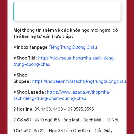
Mọi thông tin thêm về các khóa học mọi người có
thể liên hệ tư vấn trực tiếp :
♥
Inbox fanpage
Tiếng Trung Dương Châu
♥
Shop Tiki
:
https://tiki.vn/cua-hang/nha-sach-tieng-
trung-duong-chau
♥
Shop
Shopee
:
https://shopee.vn/nhasachtiengtrungduongchau
♥
Shop Lazada
:
https://www.lazada.vn/shop/nha-
sach-tieng-trung-pham-duong-chau
?
Hotline
: 09.4400.4400 – 09.8595.8595
?️
Cơ sở 1
: số 10 ngõ 156 Hồng Mai – Bạch Mai – Hà Nội.
?️Cơ sở 2
: Số 22 – Ngõ 38 Trần Quý Kiên – Cầu Giấy –