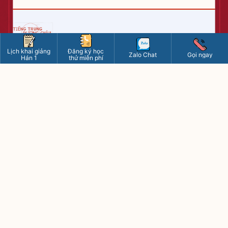
Lịch khai giảng
Đăng ký học
Zalo Chat
Gọi ngay
Hán 1
thử miễn phí
Cơ sở 1 : Số 10 ngõ 156 Hồng Mai, Bạch Mai, Hà Nội
Bản
đồ
Cơ sở 2 : Số 22 ngõ 38 Trần Quý Kiên, phường Dịch
Vọng, Hà Nội
Bản đồ
Học online : 09.6585.6585
HOTLINE
Cơ sở 1 : 09.4400.4400
Cơ sở 2 : 09.8595.8595
tiengtrungduongchau2020@gmail.com
www.tiengtrung.com
8h - 21h15 các ngày (kể cả chủ nhật)
Riêng thứ 7: từ 8h - 17h