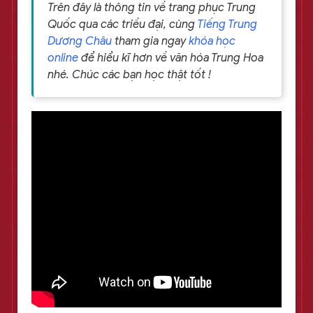
Trên đây là thông tin về trang phục Trung
Quốc qua các triều đại, cùng
Tiếng Trung
Dương Châu
tham gia ngay
khóa học
online
để hiểu kĩ hơn về văn hóa Trung Hoa
nhé. Chúc các bạn học thật tốt !