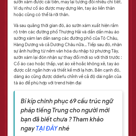
sườn xám được cải tiến, may lại tương đối nhiều chi tiết.
Ví dụ như cổ áo được may dựng lên, tay áo liền thân
hoặc cũng có thể là rời thân.
Và sau quãng thời gian đó, áo sườn xám xuất hiện rầm
rộ trên các đường phố Thượng Hải và dần dần màu áo
sường xám lan dần sang các đường phố của Tô Châu,
Hàng Dương và cả Dương Châu nữa… Tiếp sau đó, nhận
sự ảnh hưởng từ nềm văn hóa du nhập từ phương Tây,
sườn xám lại đón nhận sự thay đổi mới so với thời trước :
Cổ áo cao hoặc thấp, vạt áo xẻ hoắc không xẻ, tay áo
được cắt ngắn hơn và thiết kế mới lạ hơn. Bên cạnh đó,
dáng áo cũng được ddiefu chỉnh về cả độ dài ngắn của
tà áo để phù hợp với trend hiện đại
Bí kíp chinh phục 69 cấu trúc ngữ
pháp tiếng Trung cho người mới
bạn đã biết chưa ? Tham khảo
ngay
TẠI ĐÂY
nhé