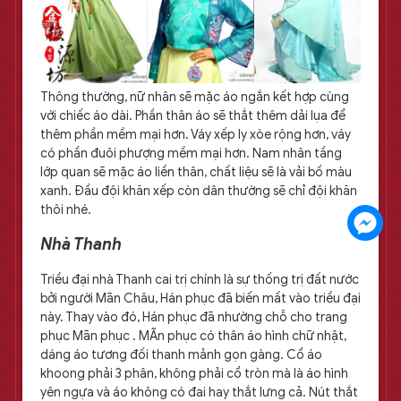
Thông thường, nữ nhân sẽ mặc áo ngắn kết hợp cùng
với chiếc áo dài. Phần thân áo sẽ thắt thêm dải lụa để
thêm phần mềm mại hơn. Váy xếp ly xòe rộng hơn, váy
có phần đuôi phượng mềm mại hơn. Nam nhân tầng
lớp quan sẽ mặc áo liền thân, chất liệu sẽ là vải bố màu
xanh. Đầu đội khăn xếp còn dân thường sẽ chỉ đội khăn
thôi nhé.
Nhà Thanh
Triều đại nhà Thanh cai trị chính là sự thống trị đất nước
bởi người Mãn Châu, Hán phục đã biến mất vào triều đại
này. Thay vào đó, Hán phục đã nhường chỗ cho trang
phục Mãn phục . MÃn phục có thân áo hình chữ nhật,
dáng áo tương đối thanh mảnh gọn gàng. Cổ áo
khoong phải 3 phân, không phải cổ tròn mà là áo hình
yên ngựa và áo không có đai hay thắt lưng cả. Nút thắt