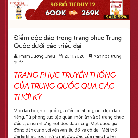
Điểm độc đáo trong trang phục Trung
Quốc dưới các triều đại
Phạm Dương Châu
20.11.2020
Văn hóa trung
quốc
TRANG PHỤC TRUYỀN THỐNG
CỦA TRUNG QUỐC QUA CÁC
THỜI KỲ
Mỗi dân tộc, mỗi quốc gia đều có những nét độc đáo
riêng. Từ phong tục tập quán, món ăn và cả trang phục
đều tạo nên những nét đôc đáo riêng. Một quốc gia
đông dân cùng với vền văn lâu đời và cổ đại. Mỗi thời
đại lại khắc học những nét độc đáo của riêng họ lên