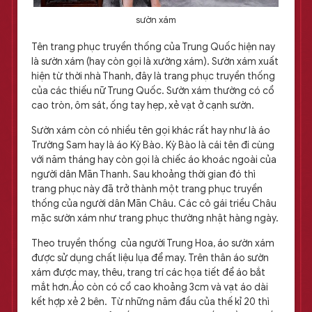
sườn xám
Tên trang phục truyền thống của Trung Quốc hiện nay
là sườn xám (hay còn gọi là xường xám). Sườn xám xuất
hiện từ thời nhà Thanh, đây là trang phục truyền thống
của các thiếu nữ Trung Quốc. Sườn xám thường có cổ
cao tròn, ôm sát, ống tay hẹp, xẻ vạt ở cạnh sườn.
Sườn xám còn có nhiều tên gọi khác rất hay như là áo
Trường Sam hay là áo Kỳ Bào. Kỳ Bào là cái tên đi cùng
với năm tháng hay còn gọi là chiếc áo khoác ngoài của
người dân Mãn Thanh. Sau khoảng thời gian đó thì
trang phục này đã trở thành một trang phục truyền
thống của người dân Mãn Châu. Các cô gái triều Châu
mặc sườn xám như trang phục thường nhật hàng ngày.
Theo truyền thống của người Trung Hoa, áo sườn xám
được sử dụng chất liệu lụa để may. Trên thân áo sườn
xám được may, thêu, trang trí các họa tiết để áo bắt
mắt hơn.Áo còn có cổ cao khoảng 3cm và vạt áo dài
kết hợp xẻ 2 bên. Từ những năm đầu của thế kỉ 20 thì