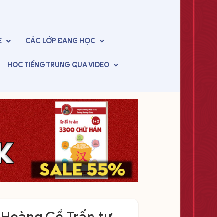
E
CÁC LỚP
ĐANG HỌC
HỌC TIẾNG TRUNG
QUA VIDEO
 Hoàng Cổ Trấn tự