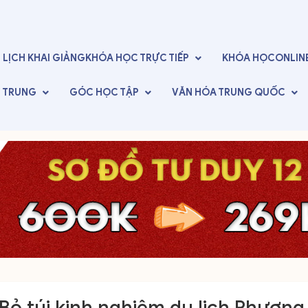
LỊCH KHAI GIẢNG
KHÓA HỌC TRỰC TIẾP
KHÓA HỌC
ONLIN
G TRUNG
GÓC
HỌC TẬP
VĂN HÓA
TRUNG QUỐC
Bỏ túi kinh nghiệm du lịch Phượng