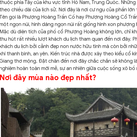
thuộc phía Tây của khu vực tỉnh Hồ Nam, Trung Quốc. Những 
theo chiều dài của lịch sử. Nơi đây là nơi cư ngụ của phần lớ
Tên gọi là Phượng Hoàng Trấn Cố hay Phượng Hoàng Cổ Trấn v
một ngọn núi, hình dáng ngọn núi rất giống hình xon phượng
Mặc dù diện tích của phố cổ Phượng Hoàng không lớn, chỉ 
thu hút rất nhiều lượt khách du lịch tham quan đến nơi đây.
khách du lịch bởi cảnh đẹp non nước hữu tình mà còn bởi nh
khí thanh bình, an yên. Kiến trúc nhà được xây theo kiểu cổ 
Giang thơ mộng. Đặt chân đến nơi đây chắc chắn sẽ không l
nghiệm hoàn toàn mới mẻ, sự an nhiên giữa cuộc sống xô bồ 
Nơi đây mùa nào đẹp nhất?