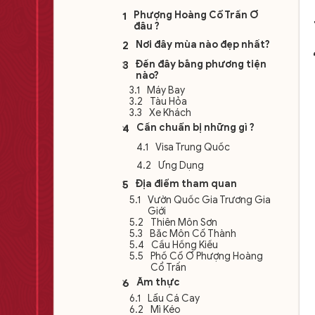
Phượng Hoàng Cổ Trấn Ở
đâu ?
Nơi đây mùa nào đẹp nhất?
Đến đây bằng phương tiện
nào?
Máy Bay
Tàu Hỏa
Xe Khách
Cần chuẩn bị những gì ?
Visa Trung Quốc
Ứng Dụng
Địa điểm tham quan
Vườn Quốc Gia Trương Gia
Giới
Thiên Môn Sơn
Bắc Môn Cổ Thành
Cầu Hồng Kiều
Phố Cổ Ở Phượng Hoàng
Cổ Trấn
Ẩm thực
Lẩu Cá Cay
Mì Kéo