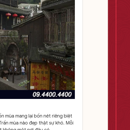
n mùa mang lại bốn nét riêng biệt
 Trấn mùa nào đẹp thật sự khó. Mỗi
ệt không một nơi đâu có.