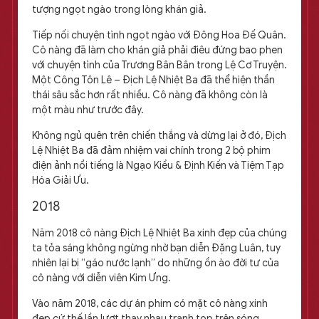
tượng ngọt ngào trong lòng khán giả.
Tiếp nối chuyện tình ngọt ngào với Đông Hoa Đế Quân.
Cô nàng đã làm cho khán giả phải điêu đứng bao phen
với chuyện tình của Trương Bân Bân trong Lệ Cơ Truyện.
Một Công Tôn Lê – Địch Lệ Nhiệt Ba đã thể hiện thần
thái sâu sắc hơn rất nhiều. Cô nàng đã không còn là
một màu như trước đây.
Không ngủ quên trên chiến thắng và dừng lại ở đó, Địch
Lệ Nhiệt Ba đã đảm nhiệm vai chính trong 2 bộ phim
điện ảnh nổi tiếng là Ngạo Kiều & Định Kiến và Tiệm Tạp
Hóa Giải Ưu.
2018
Năm 2018 cô nàng Địch Lệ Nhiệt Ba xinh đẹp của chúng
ta tỏa sáng không ngừng nhờ bạn diễn Đặng Luân, tuy
nhiên lại bị “gáo nước lạnh” do những ồn ào đời tư của
cô nàng với diễn viên Kim Ưng.
Vào năm 2018, các dự án phim có mặt cô nàng xinh
đẹp cứ thế lần lượt thay nhau tranh top trên sóng