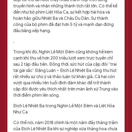
truyền hình và nhận những thành tích rất lớn. Có thể kể
đến như bộ phim Liệt Hỏa Ca, sự kết hợp hài hòa và
hoàn hảo giữu Nhiệt Ba và Châu Du Dân. Sự thành
công của bộ phim đã đạt hơn 5 tỷ và mạnh dạn đứng
đầu bảng xếp hạng.
.
Trong khi đó, Nghìn Lẻ Một Đêm cũng không hề kém
cạnh khi thu về hơn 200 triệu lượt xem trực tuyến chỉ
sau 2 tập đầu tiên. Đồng thời, sức hút của cặp đôi “trai
tài gái sắc” Đặng Luân – Địch Lệ Nhiệt Ba cũng thu hút
rất nhiều sự chú ý và thảo luận từ khán giả. Cả hai còn
vượt qua nhiều tên tuổi đình đám khác để trở thành
cặp đôi được yêu thích nhất trên màn ảnh xứ Trung vào
thời điểm phim lên sóng.
Địch Lệ Nhiệt Ba trong Nghìn Lẻ Một Đêm và Liệt Hỏa
Như Ca
Có thể nói, năm 2018 chính là một năm đầy thăng trầm
của Địch Lệ Nhiệt Ba khi sự nghiệp vừa thăng hoa chưa