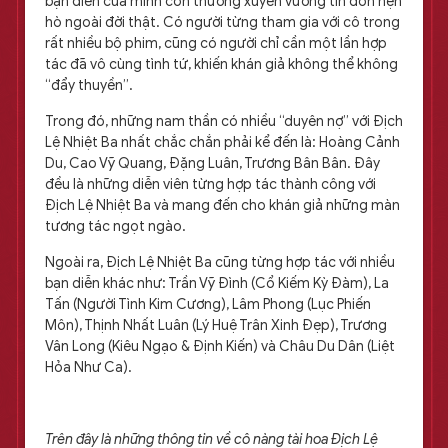
bạn diễn của mình còn thường xuyên vướng tin đồn hẹn
hò ngoài đời thật. Có người từng tham gia với cô trong
rất nhiều bộ phim, cũng có người chỉ cần một lần hợp
tác đã vô cùng tình tứ, khiến khán giả không thể không
“đẩy thuyền”.
Trong đó, những nam thần có nhiều “duyên nợ” với Địch
Lệ Nhiệt Ba nhất chắc chắn phải kể đến là: Hoàng Cảnh
Du, Cao Vỹ Quang, Đặng Luân, Trương Bân Bân. Đây
đều là những diễn viên từng hợp tác thành công với
Địch Lệ Nhiệt Ba và mang đến cho khán giả những màn
tương tác ngọt ngào.
Ngoài ra, Địch Lệ Nhiệt Ba cũng từng hợp tác với nhiều
bạn diễn khác như: Trần Vỹ Đình (Cổ Kiếm Kỳ Đàm), La
Tấn (Người Tình Kim Cương), Lâm Phong (Lục Phiến
Môn), Thịnh Nhất Luân (Lý Huệ Trân Xinh Đẹp), Trương
Vân Long (Kiêu Ngạo & Định Kiến) và Châu Du Dân (Liệt
Hỏa Như Ca).
Trên đây là những thông tin về cô nàng tài hoa Địch Lệ