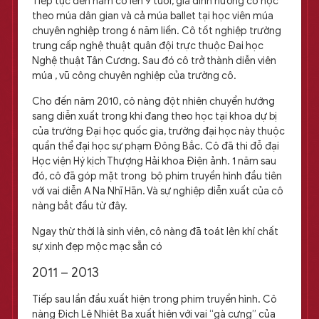
Tiếp tục đến năm cô lên 9 tuổi, gia đình hướng cô học
theo múa dân gian và cả múa ballet tại học viên múa
chuyên nghiệp trong 6 năm liền. Cô tốt nghiệp trường
trung cấp nghệ thuật quân đội trực thuộc Đai học
Nghệ thuật Tân Cương. Sau đó cô trở thành diễn viên
múa , vũ công chuyên nghiệp của trường cô.
Cho đến năm 2010, cô nàng đột nhiên chuyển hướng
sang diễn xuất trong khi đang theo học tại khoa dự bị
của trường Đại học quốc gia, trường đại học này thuộc
quần thể đại học sự phạm Đông Bắc. Cô đã thi đỗ đại
Học viện Hý kịch Thượng Hải khoa Điện ảnh. 1 năm sau
đó, cô đã góp mặt trong bộ phim truyền hình đầu tiên
với vai diễn A Na Nhĩ Hãn. Và sự nghiệp diễn xuất của cô
nàng bắt đầu từ đây.
Ngay thừ thời là sinh viên, cô nàng đã toát lên khí chất
sự xinh đẹp mộc mạc sẵn có
2011 – 2013
Tiếp sau lần đầu xuất hiện trong phim truyền hình. Cô
nàng Địch Lệ Nhiệt Ba xuất hiện với vai “gà cưng” của