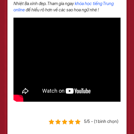
Nhiệt Ba xinh đẹp. Tham gia ngay
khóa học tiếng Trung
online
để hiểu rõ hơn về các sao hoa ngữ nhé !
5/5 - (1 bình chọn)