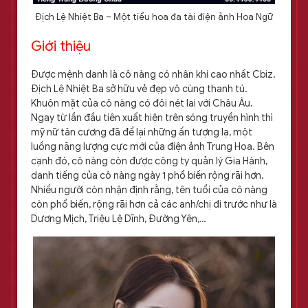
Địch Lệ Nhiệt Ba – Một tiểu hoa đa tài điện ảnh Hoa Ngữ
Giới thiệu
Được mệnh danh là cô nàng có nhân khí cao nhất Cbiz.
Địch Lệ Nhiệt Ba sở hữu vẻ đẹp vô cùng thanh tú.
Khuôn mặt của cô nàng có đôi nét lai với Châu Âu.
Ngay từ lần đầu tiên xuất hiện trên sóng truyền hình thì
mỹ nữ tân cương đã để lại những ấn tượng lạ, một
luồng năng lượng cực mới của điện ảnh Trung Hoa. Bên
cạnh đó, cô nàng còn được công ty quản lý Gia Hành,
danh tiếng của cô nàng ngày 1 phổ biến rộng rãi hơn.
Nhiều người còn nhận định rằng, tên tuổi của cô nàng
còn phổ biến, rộng rãi hơn cả các anh/chị đi trước như là
Dương Mịch, Triệu Lệ Dĩnh, Đường Yên,…