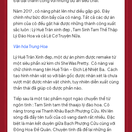
Đại đại thành công với những dự án siêu chất
Năm 2017 , cô nàng phát lên như diều gặp gió. Đây
chính như bức đòn bẩy của cô nàng. Tất cả các dự án
phim của cô đều gặt hái được những thành công xuất
sắc luôn : Lý Huệ Trân xinh đẹp , Tam Sinh Tam Thế Thập
Lý Đào Hoa và cả Lệ Cơ Truyện Nữa.
Văn hóa Trung Hoa
Lý Huệ Trân Xinh đẹp, một dự án phim được remake từ
một siêu phẩn xứ kim chi She Was Pretty. Cô nàng vai
chữ chính mang tên Huệ Trân – Địch Lệ Nhiệt Ba. Cách
tạo hình nhân vật so với bản gốc được nhận xét là chưa
vượt mặt được nhân vật chính, tuy nhiên diễn xuất cùng
thần thái đã giúp cô được phần nào.
Tiếp sau là một tác phẩm ngọt ngào chuyển thể từ
ngôn tình : Tam Sinh tam thế thaajo lý đào hoa. Cô
nàng trong vai Thanh Khâu Bạch Phượng Cửu. Khi lên
sóng đã đẩy tên tuổi của cô vang danh rất nhiều. Đặc
biệt là màn kết duyên giữa Bạch Phượng Cửu cùng với
Đông Hoa Đế Quân. Chuyện tình đã để lại những ấn