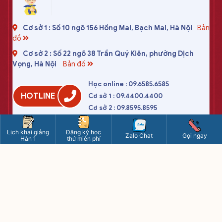
Cơ sở 1 : Số 10 ngõ 156 Hồng Mai, Bạch Mai, Hà Nội
Bản
đồ
Cơ sở 2 : Số 22 ngõ 38 Trần Quý Kiên, phường Dịch
Vọng, Hà Nội
Bản đồ
Học online : 09.6585.6585
HOTLINE
Cơ sở 1 : 09.4400.4400
Cơ sở 2 : 09.8595.8595
tiengtrungduongchau2020@gmail.com
Lịch khai giảng
Đăng ký học
Zalo Chat
Gọi ngay
Hán 1
thử miễn phí
www.tiengtrung.com
8h - 21h15 các ngày (kể cả chủ nhật)
Riêng thứ 7: từ 8h - 17h
CÔNG TY TNHH DƯƠNG CHÂU VIỆT NAM
Trụ sở chính : số 10 ngõ 156 Hồng Mai, Bạch Mai, Hà Nội