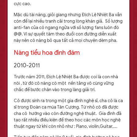
cực cao.
Mặc dù tài năng, giỏi giang nhưng Địch Lệ Nhiệt Ba vẫn
còn để lại nhiều tranh cãi trong lòng khán giả. Số lượng
anti-fan của cô ngang ngửa với số lượng fans luôn đó
@@. Vì sự quyết tâm theo đuổi con đường diễn xuất
này nên cô nàng bỏ qua tất cả mọi chuyện dèm pha.
Nàng tiểu hoa đình đám
2010-2011
Trước năm 2011, Địch Lệ Nhiệt Ba được coi là con nhà
nòi , từ đó cô nàng có một nền tảng vô cùng vững
chắc để bước chân vào trong làng giải trí.
Cô được sinh ra trong một gia đình nghệ sĩ, cha cô là ca
sĩ trong Đoàn ca múa Tân Cương. Từ nhỏ cô đã được
cha cô hướng vào còn đường nghệ thuật. Gia đình đã
tạo rất nhiều điều kiện để theo hoc các môn học nghệ
thuật ngay từ khi còn nhỏ như : Piano, violin,Guitar,….