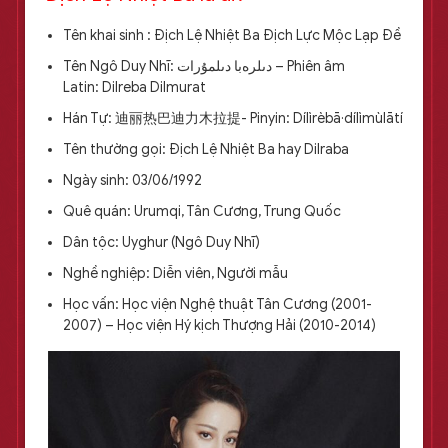
Tên khai sinh : Địch Lệ Nhiệt Ba Địch Lực Mộc Lạp Đề
Tên Ngô Duy Nhĩ: دىلرەبا دىلمۇرات – Phiên âm
Latin: Dilreba Dilmurat
Hán Tự: 迪丽热巴迪力木拉提- Pinyin: Dílìrèbā·dílìmùlātí
Tên thường gọi: Địch Lệ Nhiệt Ba hay Dilraba
Ngày sinh: 03/06/1992
Quê quán: Urumqi, Tân Cương, Trung Quốc
Dân tộc: Uyghur (Ngô Duy Nhĩ)
Nghề nghiệp: Diễn viên, Người mẫu
Học vấn: Học viện Nghệ thuật Tân Cương (2001-
2007) – Học viện Hý kịch Thượng Hải (2010-2014)