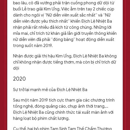
bao lâu, cô đã vướng phải trận cuồng phong dữ dội từ
buổi Lễ trao giải Kim Ưng. Việc ẵm trên tay 2 chiếc cúp
dành cho ngôi vị “Nữ diễn viên xuất sắc nhất” và “Nữ
diễn viên được yêu thích nhất” khiến Địch Lệ Nhiệt Ba
nhận phải rất nhiều đả kích từ công chúng. Những lời
mỉa mai, chỉ trích từ khán giả lẫn giới truyền thông khiến
nữ diễn viên đã phải “đóng băng” hoạt động diễn xuất
trong suốt năm 2019.
Nhận được giải thị hậu Kim Ưng, Địch Lệ Nhiệt Ba không
chỉ không nhận được tiếng thơm, mà còn bị chỉ trích dữ
dội
2020
Sự trở lại mạnh mẽ của Địch Lệ Nhiệt Ba
Sau một năm 2019 tích cực tham gia các chương trình
tống nghệ, đóng quảng cáo, chụp ảnh thời trang,…
Địch Lệ Nhiệt Ba cũng chính thức tái xuất màn ảnh với
hàng loạt bộ phim chất lượng.
Cụ thể, hai bộ phim Tam Sinh Tam Thế Chẩm Thượng