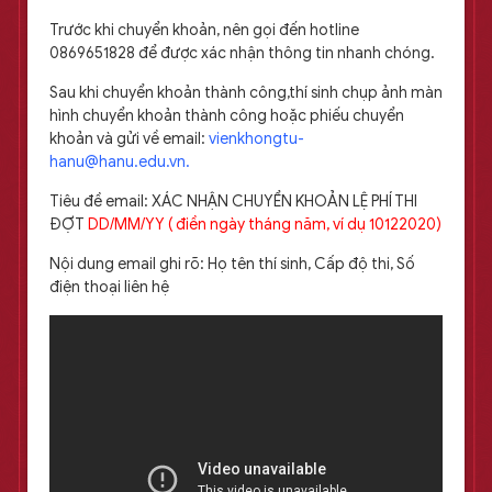
Trước khi chuyển khoản, nên gọi đến hotline
0869651828 để được xác nhận thông tin nhanh chóng.
Sau khi chuyển khoản thành công,thí sinh chụp ảnh màn
hình chuyển khoản thành công hoặc phiếu chuyển
khoản và gửi về email:
vienkhongtu-
hanu@hanu.edu.vn.
Tiêu đề email: XÁC NHẬN CHUYỂN KHOẢN LỆ PHÍ THI
ĐỢT
DD/MM/YY ( điền ngày tháng năm, ví dụ 10122020)
Nội dung email ghi rõ: Họ tên thí sinh, Cấp độ thi, Số
điện thoại liên hệ