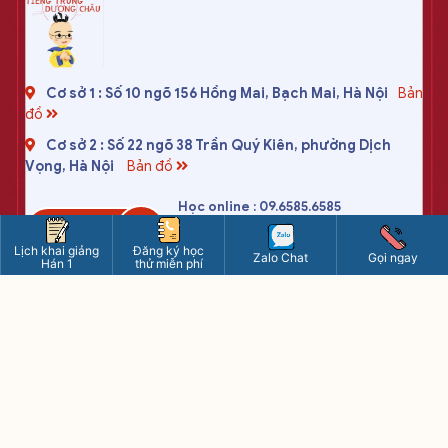
Cơ sở 1 : Số 10 ngõ 156 Hồng Mai, Bạch Mai, Hà Nội
Bản
đồ
Cơ sở 2 : Số 22 ngõ 38 Trần Quý Kiên, phường Dịch
Vọng, Hà Nội
Bản đồ
Học online : 09.6585.6585
HOTLINE
Cơ sở 1 : 09.4400.4400
Lịch khai giảng
Đăng ký học
Cơ sở 2 : 09.8595.8595
Zalo Chat
Gọi ngay
Hán 1
thử miễn phí
tiengtrungduongchau2020@gmail.com
www.tiengtrung.com
8h - 21h15 các ngày (kể cả chủ nhật)
Riêng thứ 7: từ 8h - 17h
CÔNG TY TNHH DƯƠNG CHÂU VIỆT NAM