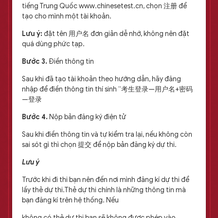
tiếng Trung Quốc www.chinesetest.cn, chọn 注册 để
tạo cho mình một tài khoản.
Lưu ý:
đặt tên 用户名 đơn giản dễ nhớ, không nên đặt
quá dùng phức tạp.
Bước 3.
Điền thông tin
Sau khi đã tạo tài khoản theo hướng dẫn, hãy đăng
nhập để điền thông tin thí sinh “考生登录—用户名+密码
—登录
Bước 4.
Nộp bản đăng ký điện tử
Sau khi điền thông tin và tự kiểm tra lại, nếu không còn
sai sót gì thì chọn 提交 để nộp bản đăng ký dự thi.
Lưu ý
Trước khi đi thi bạn nên đến nơi mình đăng kí dự thi để
lấy thẻ dự thi.Thẻ dự thi chính là những thông tin mà
bạn đăng kí trên hệ thống. Nếu
không có thẻ dự thi bạn sẽ không được phép vào