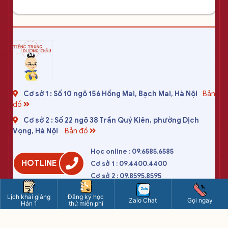
Cơ sở 1 : Số 10 ngõ 156 Hồng Mai, Bạch Mai, Hà Nội
Bản
đồ
Cơ sở 2 : Số 22 ngõ 38 Trần Quý Kiên, phường Dịch
Vọng, Hà Nội
Bản đồ
Học online : 09.6585.6585
HOTLINE
Cơ sở 1 : 09.4400.4400
Cơ sở 2 : 09.8595.8595
tiengtrungduongchau2020@gmail.com
Lịch khai giảng
Đăng ký học
Zalo Chat
Gọi ngay
Hán 1
thử miễn phí
www.tiengtrung.com
8h - 21h15 các ngày (kể cả chủ nhật)