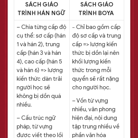
SÁCH GIÁO
SÁCH GIÁO
TRÌNH HÁN NGỮ
TRÌNH BOYA
– Chia từng cấp độ
Chỉ bao gồm cấp
–
cụ thể: sơ cấp (hán
độ sơ cấp và trung
1 và hán 2), trung
cấp => lượng kiến
cấp (hán 3 và hán
thức bị dồn lại nên
4), cao cấp (hán 5
khối lượng kiến
và hán 6) => lượng
thức trong mỗi
kiến thức dàn trải
quyển sẽ rất nặng
người học sẽ
cho người học.
không bị dồn quá
– Vốn từ vựng
nhiều.
nhiều, văn phong
– Cấu trúc ngữ
hiện đại, nội dung
pháp, từ vựng
tập trung nhiều về
được viết theo lối
phần văn hóa