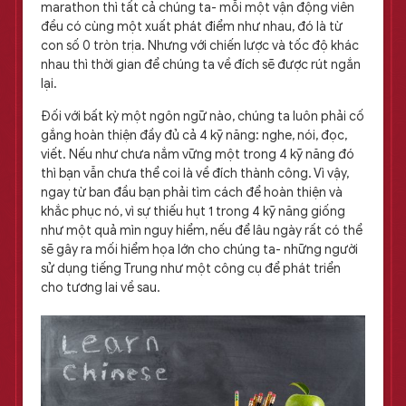
marathon thì tất cả chúng ta- mỗi một vận động viên
đều có cùng một xuất phát điểm như nhau, đó là từ
con số 0 tròn trịa. Nhưng với chiến lược và tốc độ khác
nhau thì thời gian để chúng ta về đích sẽ được rút ngắn
lại.
Đối với bất kỳ một ngôn ngữ nào, chúng ta luôn phải cố
gắng hoàn thiện đầy đủ cả 4 kỹ năng: nghe, nói, đọc,
viết. Nếu như chưa nắm vững một trong 4 kỹ năng đó
thì bạn vẫn chưa thể coi là về đích thành công. Vì vậy,
ngay từ ban đầu bạn phải tìm cách để hoàn thiện và
khắc phục nó, vì sự thiếu hụt 1 trong 4 kỹ năng giống
như một quả mìn nguy hiểm, nếu để lâu ngày rất có thể
sẽ gây ra mối hiểm họa lớn cho chúng ta- những người
sử dụng tiếng Trung như một công cụ để phát triển
cho tương lai về sau.