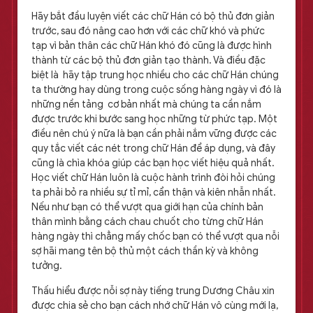
Hãy bắt đầu luyện viết các chữ Hán có bộ thủ đơn giản
trước, sau đó nâng cao hơn với các chữ khó và phức
tạp vì bản thân các chữ Hán khó đó cũng là được hình
thành từ các bộ thủ đơn giản tạo thành. Và điều đặc
biệt là hãy tập trung học nhiều cho các chữ Hán chúng
ta thường hay dùng trong cuộc sống hàng ngày vì đó là
những nền tảng cơ bản nhất mà chúng ta cần nắm
được trước khi bước sang học những từ phức tạp. Một
điều nên chú ý nữa là bạn cần phải nắm vững được các
quy tắc viết các nét trong chữ Hán để áp dụng, và đây
cũng là chìa khóa giúp các bạn học viết hiệu quả nhất.
Học viết chữ Hán luôn là cuộc hành trình đòi hỏi chúng
ta phải bỏ ra nhiều sự tỉ mỉ, cẩn thận và kiên nhẫn nhất.
Nếu như bạn có thể vượt qua giới hạn của chính bản
thân mình bằng cách chau chuốt cho từng chữ Hán
hàng ngày thì chẳng mấy chốc bạn có thể vượt qua nỗi
sợ hãi mang tên bộ thủ một cách thần kỳ và không
tưởng.
Thấu hiểu được nỗi sợ này tiếng trung Dương Châu xin
được chia sẻ cho bạn cách nhớ chữ Hán vô cùng mới lạ,