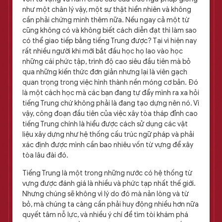
như một chân lý vậy, một sự thật hiển nhiên và không
cần phải chứng minh thêm nữa. Nếu ngay cả một từ
cũng không có và không biết cách diễn đạt thì làm sao
có thể giao tiếp bằng tiếng Trung được? Tại vì hiện nay
rất nhiều người khi mới bắt đầu học họ lao vào học
những cái phức tập, trình độ cao siêu đầu tiên mà bỏ
qua những kiến thức đơn giản nhưng lại là viên gạch
quan trọng trong việc hình thành nền móng cơ bản. Đó
là một cách học mà các bạn đang tự đẩy mình ra xa hỏi
tiếng Trung chứ không phải là đang tạo dựng nên nó. Vì
vậy, công đoạn đầu tiên của việc xây tòa tháp đỉnh cao
tiếng Trung chính là hiểu được cách sử dụng các vật
liệu xây dựng như hệ thống cấu trúc ngữ pháp và phải
xác định được mình cần bao nhiêu vốn từ vựng để xây
tòa lâu đài đó.
Tiếng Trung là một trong những nước có hệ thống từ
vựng được đánh giá là nhiều và phức tạp nhất thế giới.
Nhưng chúng sẽ không vì lý do đó mà nản lòng và từ
bỏ, mà chúng ta càng cần phải huy động nhiều hơn nữa
quyết tâm nỗ lực, và nhiều ý chí để tìm tòi khám phá