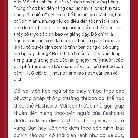
hơn. Việc đọc nhiều tài liệu và sách dạy từ vựng tiếng
Trung từ cơ bản đến nâng cao lúc này lại phát huy tác
dụng rất nhiều đó! Bạn có thể học hỏi qua sách vở, báo
chí, phim ảnh, nhưng nếu có điều kiện tốt nhất là bạn
nên đến một trung tâm ngoại ngữ để có thể được các
thầy cô trực tiếp chỉ bảo và giảng dạy. Đó chính là
nguồn đầu vào, còn đầu ra mới thực sự quan trọng và
là yếu tố quyết định xem lộ trình bạn đang đi có đúng
hướng hay không? Để đạt được đầu ra- việc vận dụng
tiếng trung trong giao tiếp hàng ngày như ý muốn, các
bạn phải thực sự nỗ lực chăm chỉ và loại bỏ triệt để căn
bệnh “ lười biếng” _ những hàng rào ngăn cản bạn về
đích.
Đối với việc học ngữ pháp thay vì học theo các
phương pháp thông thường thì bạn có thể học
theo thẻ Flashcard. Với kích thước nhỏ gọn giúp
thuận tiện mang theo bên người của flashcard
được coi là ưu điểm vượt trội trong việc học từ
vựng. Bạn hãy luôn nhớ đem theo bên mình, bất
cứ khi nào bạn có thời gian rảnh như đợi xe bus,