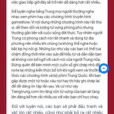
việc giao tiếp giờ đây sẽ trở nên dễ dàng hơn rất nhiều.
Để luyện nghe tiếng Trung mọi người thường nghe
nhạc xem phim hay các chương trình truyền hình
gameshow. Vì nội dung những chương trình này rất thú
vị, dễ theo dõi và lượng từ vựng phòng phú nhưng
thường gắn liền với cuộc sống đời thực. Tuy nhiên người
Trung có phong cách nói rất nhanh và dùng từ địa
phương nên nhiều khi chúng ta không thể nghe hoặc
bắt kịp họ nói gì. Những lúc như vậy các bạn có thể tua
chậm đồng thời nhìn vào sub để hiểu từ và dần dần bạn
sẽ không còn bỡ ngỡ với cách nói của người Trung nữa.
Đừng quên để bên mình một cuốn sổ ghi chép nhỏ để
note lại những kiến thức bổ ích khi ngồi xem và thưởng
thức các chương trình và bộ phim Trung Quốc. Khi bạn
gặp được một từ hoặc câu nói hay thì hãy ghi chép lại
để dễ dàng ôn tập lần sau. Và cứ như vậy
Tiengtrung.com tin rằng vốn từ vựng của bạn sẽ tăng
lên đáng kể hơn rất nhiều so với việc bạn chỉ học chay.
Đối với luyện nói, các bạn sẽ phải đấu tranh và
vật lộn rất nhiều, cũng như phải bỏ ra rất nhiều