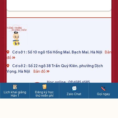
Cơ sở 1 : Số 10 ngõ 156 Hồng Mai, Bạch Mai, Hà Nội
Bản
đồ
Cơ sở 2 : Số 22 ngõ 38 Trần Quý Kiên, phường Dịch
Vọng, Hà Nội
Bản đồ
Học online : 09.6585.6585
HOTLINE
Cơ sở 1 : 09.4400.4400
Lịch khai giảng
Đăng ký học
Zalo Chat
Gọi ngay
Cơ sở 2 : 09.8595.8595
Hán 1
thử miễn phí
tiengtrungduongchau2020@gmail.com
www.tiengtrung.com