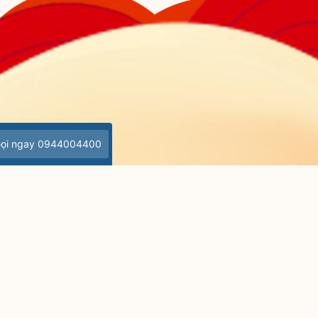
ọi ngay 0944004400
trungduongchau2020@gmail.com
iengtrung.com
1h15 các ngày (kể cả chủ nhật)