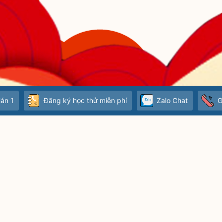
Hán 1
Đăng ký học thử miễn phí
Zalo Chat
G
 Bạch Mai, Hà Nội
Bản đồ
tieng
Kiên, phường Dịch Vọng, Hà Nội
Bản đồ
www.t
8h - 2
nline : 09.6585.6585