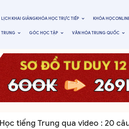
LỊCH KHAI GIẢNG
KHÓA HỌC TRỰC TIẾP
KHÓA HỌC
ONLIN
G TRUNG
GÓC
HỌC TẬP
VĂN HÓA
TRUNG QUỐC
Học tiếng Trung qua video : 20 câ