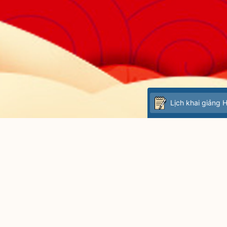
Lịch khai giảng 
Cơ sở 1 : Số 10 ngõ 156 Hồng Mai,
Cơ sở 2 : Số 22 ngõ 38 Trần Quý 
Học o