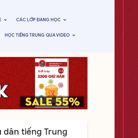
E
CÁC LỚP
ĐANG HỌC
HỌC TIẾNG TRUNG
QUA VIDEO
u dân tiếng Trung