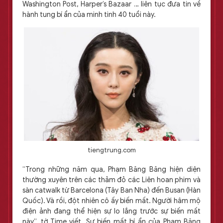
Washington Post, Harper’s Bazaar … liên tục đưa tin về
hành tung bí ẩn của minh tinh 40 tuổi này.
tiengtrung.com
“Trong những năm qua, Phạm Băng Băng hiện diện
thường xuyên trên các thảm đỏ các Liên hoan phim và
sàn catwalk từ Barcelona (Tây Ban Nha) đến Busan (Hàn
Quốc). Và rồi, đột nhiên cô ấy biến mất. Người hâm mộ
điện ảnh đang thể hiện sự lo lắng trước sự biến mất
này”, tờ Time viết. Sự biến mất bí ẩn của Phạm Băng