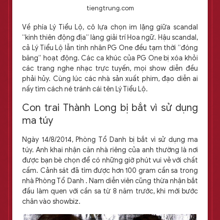
tiengtrung.com
Về phía Lý Tiểu Lộ, cô lựa chọn im lặng giữa scandal
“kinh thiên động địa” làng giải trí Hoa ngữ. Hậu scandal,
cả Lý Tiểu Lộ lẫn tình nhân PG One đều tạm thời “đóng
băng” hoạt động. Các ca khúc của PG One bị xóa khỏi
các trang nghe nhạc trực tuyến, mọi show diễn đều
phải hủy. Cùng lúc các nhà sản xuất phim, đạo diễn ai
nấy tìm cách né tránh cái tên Lý Tiểu Lộ.
Con trai Thành Long bị bắt vì sử dụng
ma túy
Ngày 14/8/2014, Phòng Tổ Danh bị bắt vì sử dụng ma
túy. Anh khai nhận căn nhà riêng của anh thường là nơi
được bạn bè chọn để có những giờ phút vui vẻ với chất
cấm. Cảnh sát đã tìm được hơn 100 gram cần sa trong
nhà Phòng Tổ Danh . Nam diễn viên cũng thừa nhận bắt
đầu làm quen với cần sa từ 8 năm trước, khi mới bước
chân vào showbiz.