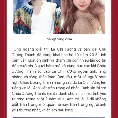
tiengtrung.com
“Ông hoàng giải trí” La Chí Tường và bạn gái Chu
Dương Thanh đã công khai hẹn hò từ năm 2015, tình
cảm vẫn luôn ổn định và thậm chí còn nhiều lần có tin
đồn cưới xin. Người hâm mộ vô cùng bức xúc khi Châu
Dương Thanh tố cáo La Chí Tường ngoại tình, lăng
nhăng và sống thác loạn. Ban đầu, một số người hoài
nghi Châu Dương Thanh nhưng sau đó La Chí Tường lên
tiếng xin lỗi. Anh viết trên trang cá nhân: “Anh xin lỗi em
Châu Dương Thanh. Em đã dành cho anh nhiều tình yêu
thương trong suốt 9 năm qua. Anh có lỗi vì đã không
biết trân trọng mối quan hệ này, trân trọng người anh
yêu thương nhất, khiến em đau lòng”.