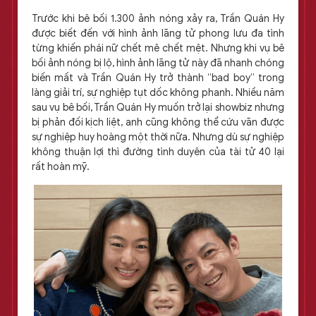
Trước khi bê bối 1.300 ảnh nóng xảy ra, Trần Quán Hy
được biết đến với hình ảnh lãng tử phong lưu đa tình
từng khiến phái nữ chết mê chết mệt. Nhưng khi vụ bê
bối ảnh nóng bị lộ, hình ảnh lãng tử này đã nhanh chóng
biến mất và Trần Quán Hy trở thành “bad boy” trong
làng giải trí, sự nghiệp tụt dốc không phanh. Nhiều năm
sau vụ bê bối, Trần Quán Hy muốn trở lại showbiz nhưng
bị phản đối kịch liệt, anh cũng không thể cứu vãn được
sự nghiệp huy hoàng một thời nữa. Nhưng dù sự nghiệp
không thuận lợi thì đường tình duyên của tài tử 40 lại
rất hoàn mỹ.