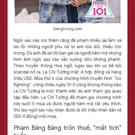
tiengtrung.com
Ngôi sao này nói thêm rằng đã phạm nhiều sai lầm và
xin lỗi những người phụ nữ bị anh lừa dối, thiếu tôn
trọng. Dù anh đã xin lỗi bạn gái và người hâm mộ nhưng
hình ảnh ngôi sao này vẫn xuống dốc không phanh.
Theo truyền thông Hoa ngữ, ngay sau khi vụ bê bối
scandal nổ ra, La Chí Tường mất 4 hợp đồng và hàng
triệu USD. Mùa thứ 6 của chương trình truyền hình “Go
fighting!” công chiếu ngày 10-5 cũng không thông báo
La Chí Tường là một thành viên dù anh tham gia quay
tập đầu tiên. La Chí Tường đã tham gia chương trình
này suốt 5 mùa và được người hâm mộ rất yêu thích,
thù lao ngôi sao này nhận được là 40 triệu nhân dân tệ
(150 tỉ đồng) mỗi mùa.
Phạm Băng Băng trốn thuế, “mất tích”