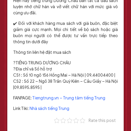
Hiện nay tiếng trung Dương Châu bán tất cả đầu sách
luyện nhớ chữ hán và vở viết chữ hán với mức giá vô
cùng ưu đãi.
✔️ Đối với khách hàng mua sách với giá buôn, đặc biệt
giảm giá cực mạnh. Mọi chi tiết về bộ sách hoặc giá
buôn mọi người có thể được tư vấn trực tiếp theo
thông tin dưới đây
Thông tin liên hệ đặt mua sách
?TIẾNG TRUNG DƯƠNG CHÂU
?Địa chỉ và Số hỗ trợ
CS1 : Số 10 ngõ 156 Hồng Mai – Hà Nội | 09.44004400 |
CS2 : Số 22 – Ngõ 38 Trần Quý Kiên – Cầu Giấy – Hà Nội
|09.8595.8595 |
FANPAGE:
Tiengtrung.vn – Trung tâm tiếng Trung
Link Tiki:
Nhà sách tiếng Trung
Rate this post