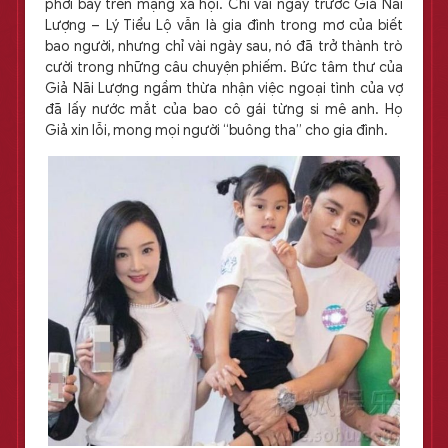
phơi bày trên mạng xã hội. Chỉ vài ngày trước Giả Nãi
Lượng – Lý Tiểu Lộ vẫn là gia đình trong mơ của biết
bao người, nhưng chỉ vài ngày sau, nó đã trở thành trò
cười trong những câu chuyện phiếm. Bức tâm thư của
Giả Nãi Lượng ngầm thừa nhận việc ngoại tình của vợ
đã lấy nước mắt của bao cô gái từng si mê anh. Họ
Giả xin lỗi, mong mọi người “buông tha” cho gia đình.