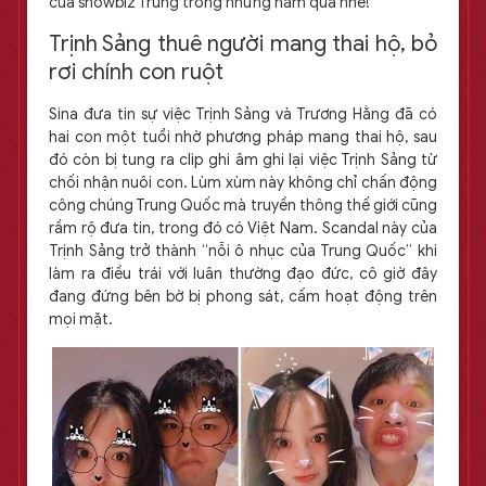
của showbiz Trung trong những năm qua nhé!
Trịnh Sảng thuê người mang thai hộ, bỏ
rơi chính con ruột
Sina đưa tin sự việc Trịnh Sảng và Trương Hằng đã có
hai con một tuổi nhờ phương pháp mang thai hộ, sau
đó còn bị tung ra clip ghi âm ghi lại việc Trịnh Sảng từ
chối nhận nuôi con. Lùm xùm này không chỉ chấn động
công chúng Trung Quốc mà truyền thông thế giới cũng
rầm rộ đưa tin, trong đó có Việt Nam. Scandal này của
Trịnh Sảng trở thành “nỗi ô nhục của Trung Quốc” khi
làm ra điều trái với luân thường đạo đức, cô giờ đây
đang đứng bên bờ bị phong sát, cấm hoạt động trên
mọi mặt.