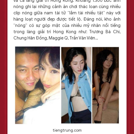
và cả làng giải trí Hong Kong. Khoảng 1.300 bức ảnh
nóng ghi lại những cảnh ăn chơi thác loạn cùng nhiều
clip nóng giữa nam tài tử “lắm tài nhiều tật” này với
hàng loạt người đẹp được tiết lộ. Đáng nói, kho ảnh
“nóng” có sự góp mặt của nhiều mỹ nhân nổi tiếng
trong làng giải trí Hong Kong như: Trương Bá Chi,
Chung Hân Đồng, Maggie Q, Trần Văn Viên…
tiengtrung.com