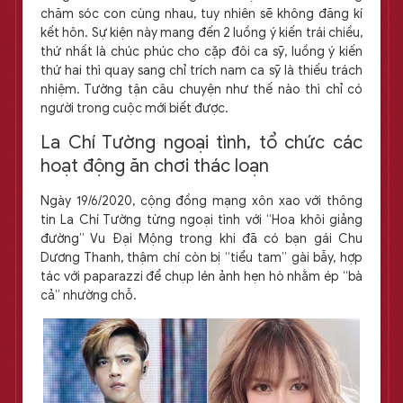
chăm sóc con cùng nhau, tuy nhiên sẽ không đăng kí
kết hôn. Sự kiện này mang đến 2 luồng ý kiến trái chiều,
thứ nhất là chúc phúc cho cặp đôi ca sỹ, luồng ý kiến
thứ hai thì quay sang chỉ trích nam ca sỹ là thiếu trách
nhiệm. Tường tận câu chuyện như thế nào thì chỉ có
người trong cuộc mới biết được.
La Chí Tường ngoại tình, tổ chức các
hoạt động ăn chơi thác loạn
Ngày 19/6/2020, cộng đồng mạng xôn xao với thông
tin La Chí Tường từng ngoại tình với “Hoa khôi giảng
đường” Vu Đại Mộng trong khi đã có bạn gái Chu
Dương Thanh, thậm chí còn bị “tiểu tam” gài bẫy, hợp
tác với paparazzi để chụp lén ảnh hẹn hò nhằm ép “bà
cả” nhường chỗ.