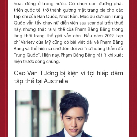
hoạt động ở trong nước. Cô chọn con đường phát
triển quốc tế, trở thành gương mặt trang bìa cho các
tạp chí của Hàn Quốc, Nhật Bản. Mặc dù dư luận Trung
Quốc vẫn tẩy chay nữ diễn viên sau scandal trốn thuế
này, nhưng thật ra vị thế của Phạm Băng Băng trong
làng thời trang thế giới vẫn còn. Đầu năm 2019, tạp
chí Variety của Mỹ cũng có bài viết dài về Phạm Băng
Băng và thể hiện sự chờ đón đối với “nữ hoàng thảm đỏ
Trung Quốc”. Hiện nay, Phạm Băng Băng rất ít khi xuất
hiện trước công chúng.
Cao Vân Tường bị kiện vì tội hiếp dâm
tập thể tại Australia