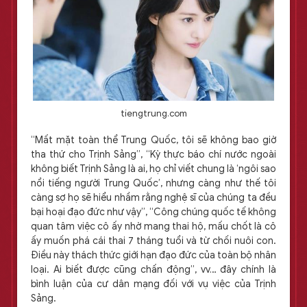
tiengtrung.com
“Mất mặt toàn thể Trung Quốc, tôi sẽ không bao giờ
tha thứ cho Trịnh Sảng”, “Kỳ thực báo chí nước ngoài
không biết Trịnh Sảng là ai, họ chỉ viết chung là ‘ngôi sao
nổi tiếng người Trung Quốc’, nhưng càng như thế tôi
càng sợ họ sẽ hiểu nhầm rằng nghệ sĩ của chúng ta đều
bại hoại đạo đức như vậy”, “Công chúng quốc tế không
quan tâm việc cô ấy nhờ mang thai hộ, mấu chốt là cô
ấy muốn phá cái thai 7 tháng tuổi và từ chối nuôi con.
Điều này thách thức giới hạn đạo đức của toàn bộ nhân
loại. Ai biết được cũng chấn động”, vv… đây chính là
bình luận của cư dân mạng đối với vụ việc của Trịnh
Sảng.