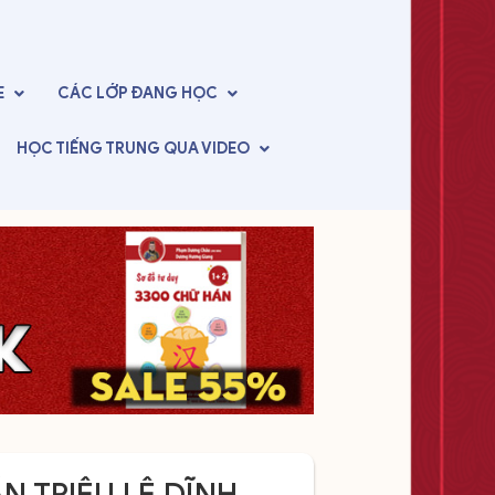
E
CÁC LỚP
ĐANG HỌC
HỌC TIẾNG TRUNG
QUA VIDEO
N TRIỆU LỆ DĨNH