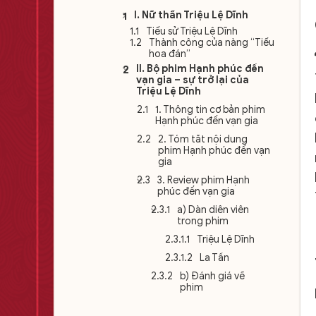
I. Nữ thần Triệu Lệ Dĩnh
Tiểu sử Triệu Lệ Dĩnh
Thành công của nàng “Tiểu
hoa đán”
II. Bộ phim Hạnh phúc đến
vạn gia – sự trở lại của
Triệu Lệ Dĩnh
1. Thông tin cơ bản phim
Hạnh phúc đến vạn gia
2. Tóm tắt nội dung
phim Hạnh phúc đến vạn
gia
3. Review phim Hạnh
phúc đến vạn gia
a) Dàn diễn viên
trong phim
Triệu Lệ Dĩnh
La Tấn
b) Đánh giá về
phim