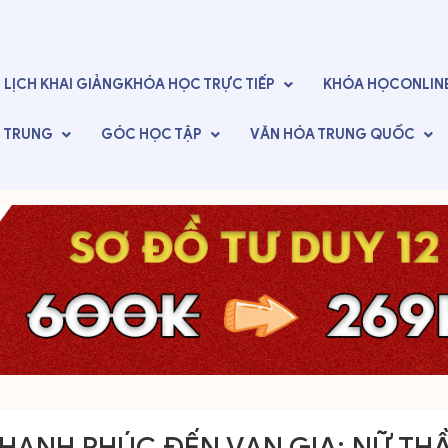
LỊCH KHAI GIẢNG
KHÓA HỌC TRỰC TIẾP
KHÓA HỌC
ONLIN
G TRUNG
GÓC
HỌC TẬP
VĂN HÓA
TRUNG QUỐC
HẠNH PHÚC ĐẾN VẠN GIA: NỮ THẦ