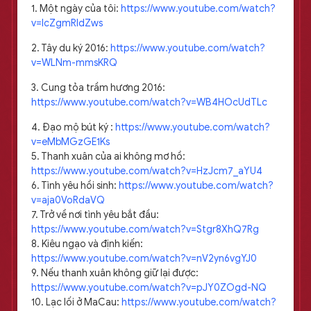
1. Một ngày của tôi:
https://www.youtube.com/watch?
v=IcZgmRIdZws
2. Tây du ký 2016:
https://www.youtube.com/watch?
v=WLNm-mmsKRQ
3. Cung tỏa trầm hương 2016:
https://www.youtube.com/watch?v=WB4HOcUdTLc
4. Đạo mộ bút ký :
https://www.youtube.com/watch?
v=eMbMGzGE1Ks
5. Thanh xuân của ai không mơ hồ:
https://www.youtube.com/watch?v=HzJcm7_aYU4
6. Tình yêu hồi sinh:
https://www.youtube.com/watch?
v=aja0VoRdaVQ
7. Trở về nơi tình yêu bắt đầu:
https://www.youtube.com/watch?v=Stgr8XhQ7Rg
8. Kiêu ngạo và định kiến:
https://www.youtube.com/watch?v=nV2yn6vgYJ0
9. Nếu thanh xuân không giữ lại được:
https://www.youtube.com/watch?v=pJY0ZOgd-NQ
10. Lạc lối ở MaCau:
https://www.youtube.com/watch?