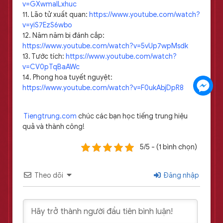
v=GXwmaILxhuc
11. Lão tử xuất quan:
https://www.youtube.com/watch?
v=yiS7EzS6wbo
12. Năm năm bị đánh cắp:
https://www.youtube.com/watch?v=5vUp7wpMsdk
13. Tước tích:
https://www.youtube.com/watch?
v=CV0pTqBaAWc
14. Phong hoa tuyết nguyệt:
https://www.youtube.com/watch?v=F0ukAbjDpR8
Tiengtrung.com
chúc các bạn học tiếng trung hiệu
quả và thành công!
5/5 - (1 bình chọn)
Theo dõi
Đăng nhập