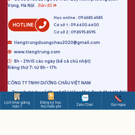
Vọng, Hà Nội
Bản đồ
Học online : 09.6585.6585
HOTLINE
Cơ sở 1 : 09.4400.4400
Cơ sở 2 : 09.8595.8595
tiengtrungduongchau2020@gmail.com
www.tiengtrung.com
8h - 21h15 các ngày (kể cả chủ nhật)
Riêng thứ 7: từ 8h - 17h
CÔNG TY TNHH DƯƠNG CHÂU VIỆT NAM
Trụ sở chính : số 10 ngõ 156 Hồng Mai, Bạch Mai, Hà Nội
Giấy phép ĐKKD : 0107780017 - cấp ngày 29/03/2017
Lịch khai giảng
Đăng ký học
Zalo Chat
Gọi ngay
Hán 1
thử miễn phí
Nơi cấp : Sở kế hoạch đầu tư thành phố Hà Nội
Điều khoản sử dụng
Chính sách bảo mật