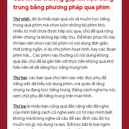
trung bằng phương pháp qua phim
Thứ nhất,
đó là nhiều bạn quá vội vã muốn học tiếng
trung qua phim mà chọn luôn những bộ phim khó,
nhiều từ mới chưa được tiếp xúc qua, chủ đề quá rộng
khiến chúng ta không kịp tiếp thu. Để khác phục lỗi này
thì bạn nên chọn các bộ phim có nội dung đơn giản,
thời lượng ngắn, ví dụ như phim hoạt hình, hay các đoạn
phim hài… Các phim này thường có nội dung không
quá dài, chủ đề lại gắn liền với thực tiễn không quá khó
hiểu nên sẽ dễ dàng học tiếng trung hơn.
Thứ hai,
các bạn quá chú tâm vào việc đọc phụ đề
tiếng việt đê hiểu nội dung phim, mà quên đi rằng
chúng ta đang học tiếng trung. Bằng cách nghe họ nói,
xem chữ phụ đề tiếng trung trên màn hình.
Thứ ba
là nhiều bạn cũng quá đặt nặng vấn đề nghe
của mình bằng cách cố nghe xem có từ nào mình biết
không mà không nghe cả câu để xác định câu đó họ
muốn nói gì, nội dung ra sao. Bởi học bất kì loại ngôn