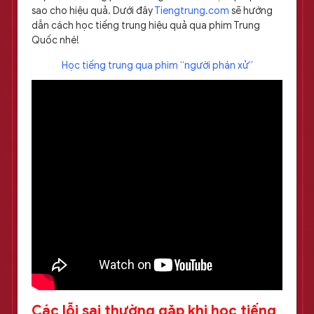
sao cho hiệu quả. Dưới đây
Tiengtrung.com
sẽ hướng
dẫn cách học tiếng trung hiệu quả qua phim Trung
Quốc nhé!
Học tiếng trung qua phim “người phán xử”
Các lỗi sai thường gặp khi học tiếng