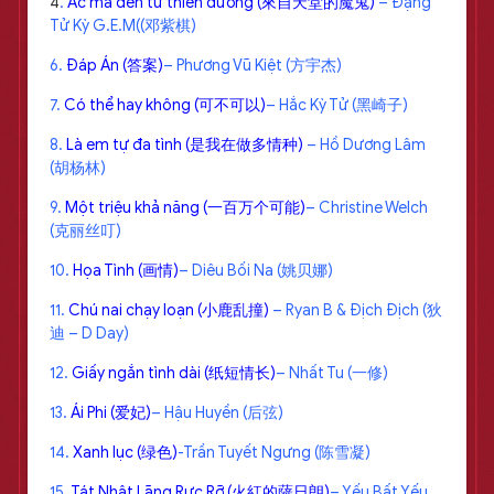
4
.
Ác ma đến từ thiên đường (來自天堂的魔鬼)
– Đặng
Tử Kỳ G.E.M((邓紫棋)
6.
Đáp Án (答案)
– Phương Vũ Kiệt (方宇杰)
7.
Có thể hay không (可不可以)
– Hắc Kỳ Tử (黑崎子)
8.
Là em tự đa tình (是我在做多情种)
– Hồ Dương Lâm
(胡杨林)
9.
Một triệu khả năng (一百万个可能)
– Christine Welch
(克丽丝叮)
10.
Họa Tình (画情)
– Diêu Bối Na (姚贝娜)
11.
Chú nai chạy loạn (小鹿乱撞)
– Ryan B & Địch Địch (狄
迪 – D Day)
12.
Giấy ngắn tình dài (纸短情长)
– Nhất Tu (一修)
13.
Ái Phi (爱妃)
– Hậu Huyền (后弦)
14.
Xanh lục (绿色)
-Trần Tuyết Ngưng (陈雪凝)
15.
Tát Nhật Lãng Rực Rỡ (火紅的薩日朗)
– Yếu Bất Yếu