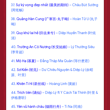
37.
Sự kỳ vọng đẹp nhất (最美的期待)
– Châu Bút Sướng
(周笔畅)
38.
Quảng Hàn Cung (广寒宫-丸子呦)
– Hoàn Tử U (丸子
呦)
39.
Quy khứ lai hề (归去来兮)
– Diệp Huyền Thanh (叶炫
清)
40.
Trường An Cô Nương (长安姑娘)
– Lý Thường Siêu
(李常超)
41.
Mộ Hạ (慕夏)
– Đẳng Thập Ma Quân (等什麽君)
42.
Sơ Kiến (初见)
– Dư Chiêu Nguyên & Diệp Lý (余昭
源、叶里)
43.
Khiên Ti Hí (牵丝戏)
– Hoàng Linh (黄龄)
44.
Trích tiên (谪仙)
– Diệp Lý ft Y Cách Tái Thính (叶里 &
伊格赛听)
45.
Yên vũ hành châu (烟雨行舟)
– Ti Na (司南)