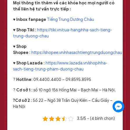
Mọi thông tin thêm về các khóa học mọi người có
thể liên hệ tư vấn trực tiếp :
♥
Inbox fanpage
Tiếng Trung Dương Châu
♥
Shop Tiki
:
https://tiki.vn/cua-hang/nha-sach-tieng-
trung-duong-chau
♥
Shop
Shopee
:
https://shopee.vn/nhasachtiengtrungduongchau
♥
Shop Lazada
:
https://www.lazada.vn/shop/nha-
sach-tieng-trung-pham-duong-chau
?
Hotline
: 09.4400.4400 – 09.8595.8595
?️
Cơ sở 1
: số 10 ngõ 156 Hồng Mai – Bạch Mai – Hà Nội.
?️Cơ sở 2
: Số 22 – Ngõ 38 Trần Quý Kiên – Cầu Giấy –
Hà Nội
3.5/5 - (4 bình chọn)