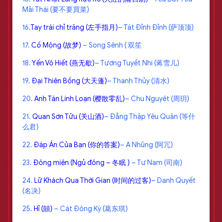
Mãi Thái (要不要買菜)
16.
Tay trái chỉ trăng (左手指月)
– Tát Đỉnh Đỉnh (萨顶顶)
17.
Cố Mộng (故梦)
– Song Sênh ( 双笙
18.
Yến Vô Hiết (燕无歇)
– Tương Tuyết Nhi (蒋雪儿)
19.
Đại Thiên Bồng (大天蓬)
– Thanh Thủy (清水)
20.
Anh Tán Linh Loạn (樱散零乱)
– Chu Nguyệt (周玥)
21.
Quan Sơn Tửu (关山酒)
– Đẳng Thập Yêu Quân (等什
么君)
22.
Đáp Án Của Bạn (你的答案)
– A Nhũng (阿冗)
23.
Đông miên (Ngủ đông – 冬眠 )
– Tư Nam (司南)
24.
Lữ Khách Qua Thời Gian (时间的过客)
– Danh Quyết
(名决)
25.
Hỉ (囍)
– Cát Đông Kỳ (葛东琪)