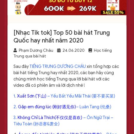
[Nhạc Tik tok] Top 50 bài hát Trung
Quốc hay nhất năm 2020
Phạm Dương Châu
24.06.2020
Học tiếng
Trung qua bài hát
Sau đây
TIẾNG TRUNG DƯƠNG CHÂU
xin tổng hợp các
bài hát tiếng Trung hay nhất 2020, các bạn hãy cùng
chúng mình học tiếng Trung qua lời bài hát với các
video đã có phiên âm và lời dịch nhé !
1.
Xuất Sơn (下山)
– Yếu Bất Yếu Mãi Thái (要不要买菜)
2.
Gặp em đúng lúc (刚好遇见你)
– Luân Tang (伦桑)
3.
Không Chỉ Là Thích(不仅仅是喜欢)
– Ôn Ngữ Trại –
Tiêu Toàn (孙语赛&萧全)