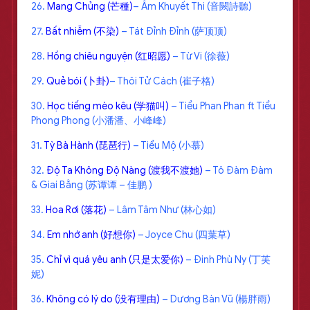
26.
Mang Chủng (芒種)
– Âm Khuyết Thi (音闕詩聽)
27.
Bất nhiễm (不染)
– Tát Đỉnh Đỉnh (萨顶顶)
28.
Hồng chiêu nguyện (红昭愿)
– Từ Vi (徐薇)
29.
Quẻ bói (卜卦)
– Thôi Tử Cách (崔子格)
30.
Học tiếng mèo kêu (学猫叫)
– Tiểu Phan Phan ft Tiểu
Phong Phong (小潘潘、小峰峰)
31.
Tỳ Bà Hành (琵琶行)
– Tiểu Mộ (小慕)
32.
Độ Ta Không Độ Nàng (渡我不渡她)
– Tô Đàm Đàm
& Giai Bằng (苏谭谭 – 佳鹏 )
33.
Hoa Rơi (落花)
– Lâm Tâm Như (林心如)
34.
Em nhớ anh (好想你)
– Joyce Chu (四葉草)
35.
Chỉ vì quá yêu anh (只是太爱你)
– Đinh Phù Ny (丁芙
妮)
36.
Không có lý do (没有理由)
– Dương Bàn Vũ (楊胖雨)