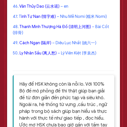
46.
Vân Thủy Dao (云水谣)
– en
47. T
ình Tự Nan (情字难)
– Nhu Mễ Nomi (糯米 Nomi)
48.
Thanh Minh Thượng Hà Đồ (清明上河图)
– Bài Cốt
(排骨)
49.
Cách Ngạn (隔岸)
– Diêu Lục Nhất (姚六一)
50.
Ly Nhân Sầu (离人愁)
– Lý Viên Kiệt (李袁杰)
Hãy để HSK không còn là nỗi lo. Với 100%
Bộ đề mô phỏng đề thi thật giúp bạn giải
đề từ đơn giản đến phức tạp và siêu khó.
Ngoài ra, hệ thống từ vựng ,cấu trúc , ngữ
pháp trong bộ sách giúp bạn hiểu và thực
hành với thực tế như giao tiếp , đọc hiểu.
Ước mơ HSK chưa bao giờ gần với tầm tay